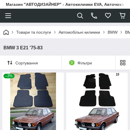
Магазин "АВТОДИЗАЙНЕР" - Автокилимки EVA, Авточохли, Н
Товари та послуги
Автомобільні килимки
BMW
BM
BMW 3 E21 '75-83
Сортування
0
Фільтри
–3%