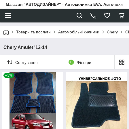
Магазин "АВТОДИЗАЙНЕР" - Автокилимки EVA, Авточохли, Н
Товари та послуги
Автомобільні килимки
Chery
C
Chery Amulet '12-14
Сортування
0
Фільтри
–3%