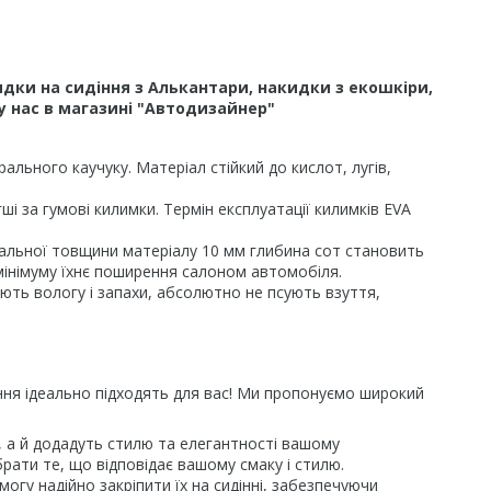
дки на сидіння з Алькантари, накидки з екошкіри,
у нас в магазині "Автодизайнер"
льного каучуку. Матеріал стійкий до кислот, лугів,
і за гумові килимки. Термін експлуатації килимків EVA
гальної товщини матеріалу 10 мм глибина сот становить
 мінімуму їхнє поширення салоном автомобіля.
ають вологу і запахи, абсолютно не псують взуття,
іння ідеально підходять для вас! Ми пропонуємо широкий
я, а й додадуть стилю та елегантності вашому
рати те, що відповідає вашому смаку і стилю.
огу надійно закріпити їх на сидінні, забезпечуючи