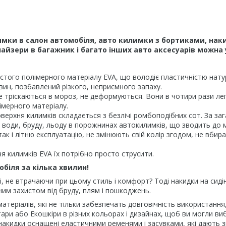
мки в салон автомобіля, авто килимки з бортиками, наки
йзери в багажник і багато інших авто аксесуарів можна 
того полімерного матеріалу EVA, що володіє пластичністю натура
вин, позбавлений різкого, неприємного запаху.
е тріскаються в мороз, не деформуються. Вони в чотири рази легш
імерного матеріалу.
верхня килимків складається з безлічі ромбоподібних сот. За за
рів води, бруду, льоду в порожнинах автокилимків, що зводить до
ак і літню експлуатацію, не змінюють свій колір згодом, не вбир
 килимків EVA їх потрібно просто струсити.
обіля за кілька хвилин!
і, не втрачаючи при цьому стиль і комфорт? Тоді накидки на сид
йним захистом від бруду, плям і пошкоджень.
 матеріалів, які не тільки забезпечать довговічність використанн
ри або Екошкіри в різних кольорах і дизайнах, щоб ви могли виб
накидки оснащені еластичними ременями і засувками, які дають зм