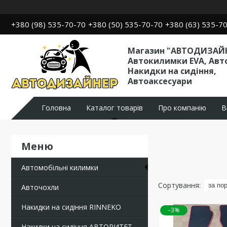
+380 (98) 535-70-70
+380 (50) 535-70-70
+380 (63) 535-7
Магазин "АВТОДИЗАЙН
Автокилимки EVA, Авт
Накидки на сидіння,
Автоаксесуари
Головна
Каталог товарів
Про компанію
В
Автомобільні килимки
Авточохли
Накидки на сидіння RINNEKO
–3%
Накидки на сидіння АВТОРИТЕТ