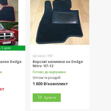
 5 днів
709
салон Dodge
Ворсові килимки на Dodge
Nitro '07-12
ки
Готово до відправки
Оптом і в роздріб
1 600 ₴/комплект
кт
Купити