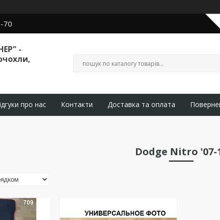
0-70
ЕР" -
очохли,
ідгуки про нас
Контакти
Доставка та оплата
Поверне
Dodge Nitro '07-