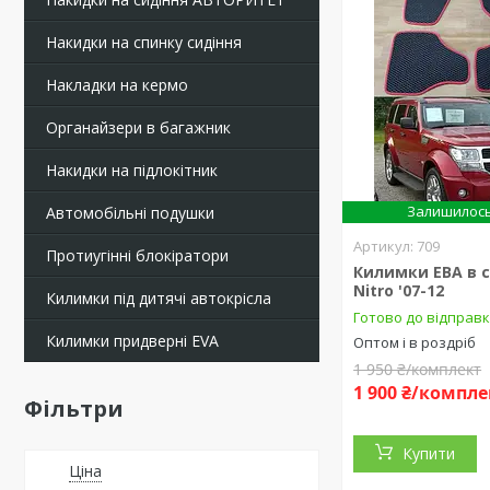
Накидки на спинку сидіння
Накладки на кермо
Органайзери в багажник
Накидки на підлокітник
Залишилось
Автомобільні подушки
709
Протиугінні блокіратори
Килимки ЕВА в 
Nitro '07-12
Килимки під дитячі автокрісла
Готово до відправ
Килимки придверні EVA
Оптом і в роздріб
1 950 ₴/комплект
1 900 ₴/компле
Фільтри
Купити
Ціна