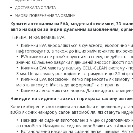
ДОСТАВКА ТА ОПЛАТА
УМОВИ ПОВЕРНЕННЯ ТА ОБМІНУ
Купити автокилимки EVA, модельні килимки, 3D кили
авто накидки за індивідуальним замовленням, органа
ПЕРЕВАГИ КИЛИМКІВ EVA:
Килимки EVA виробляються з сучасного, екологічно чис
нафтопродуктів, а також до інших хімічно-активних речо
EVA килимки не розм'якшуються в спеку, не дубіють і н
значно збільшено завдяки підвищеній зносостійкості пол
Килимки EVA мають унікальну CELL-CLEAN систему - по
8 мм. Це дає змогу розподілити і стримувати до 2.5 літ
Килимки EVA всесезонні, легко переносять як зимову, т
мають високу стійкість до деформації та стирання.
Килимки легко миються водою. Для швидкого очищення
Накидки на сидіння - захист і прикраса салону автом
Хочете зберегти свої сидіння автомобіля в ідеальному стан
вибір якісних накидок у салон автомобіля, які стануть наді
Накидки на сидіння виготовлені з міцних і довговічних
автомобілю. Накидки на сидіння виробляються з Альканта
Встановлення накидок на сидіння легке і швидке. Авто