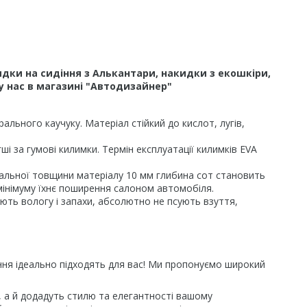
дки на сидіння з Алькантари, накидки з екошкіри,
у нас в магазині "Автодизайнер"
льного каучуку. Матеріал стійкий до кислот, лугів,
і за гумові килимки. Термін експлуатації килимків EVA
гальної товщини матеріалу 10 мм глибина сот становить
 мінімуму їхнє поширення салоном автомобіля.
ають вологу і запахи, абсолютно не псують взуття,
іння ідеально підходять для вас! Ми пропонуємо широкий
я, а й додадуть стилю та елегантності вашому