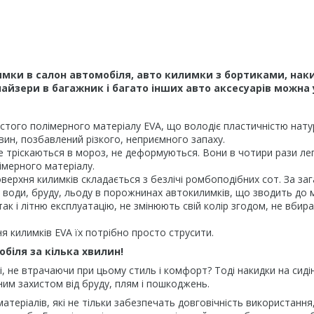
мки в салон автомобіля, авто килимки з бортиками, наки
йзери в багажник і багато інших авто аксесуарів можна 
того полімерного матеріалу EVA, що володіє пластичністю натура
вин, позбавлений різкого, неприємного запаху.
е тріскаються в мороз, не деформуються. Вони в чотири рази легш
імерного матеріалу.
верхня килимків складається з безлічі ромбоподібних сот. За за
рів води, бруду, льоду в порожнинах автокилимків, що зводить до
ак і літню експлуатацію, не змінюють свій колір згодом, не вбир
 килимків EVA їх потрібно просто струсити.
обіля за кілька хвилин!
і, не втрачаючи при цьому стиль і комфорт? Тоді накидки на сид
йним захистом від бруду, плям і пошкоджень.
 матеріалів, які не тільки забезпечать довговічність використанн