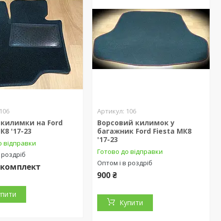
106
106
 килимки на Ford
Ворсовий килимок у
К8 '17-23
багажник Ford Fiesta МК8
'17-23
о відправки
Готово до відправки
 роздріб
Оптом і в роздріб
₴/комплект
900 ₴
упити
Купити