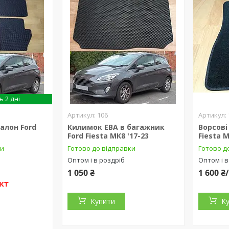
 2 дні
106
алон Ford
Килимок ЕВА в багажник
Ворсові
Ford Fiesta МК8 '17-23
Fiesta М
ки
Готово до відправки
Готово д
Оптом і в роздріб
Оптом і в
1 050 ₴
1 600 
кт
Купити
К