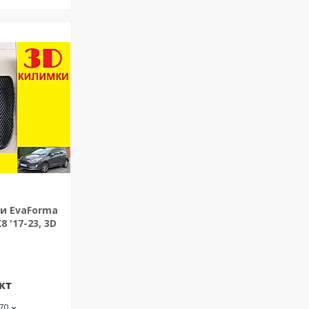
и EvaForma
8 '17-23, 3D
кт
-70