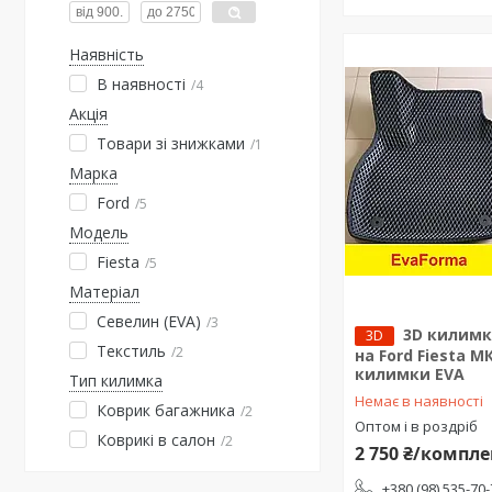
Наявність
В наявності
4
Акція
Товари зі знижками
1
Марка
Ford
5
Модель
Fiesta
5
Матеріал
Севелин (EVA)
3
3D килимк
3D
Текстиль
2
на Ford Fiesta МК
килимки EVA
Тип килимка
Немає в наявності
Коврик багажника
2
Оптом і в роздріб
Коврикі в салон
2
2 750 ₴/компле
+380 (98) 535-70