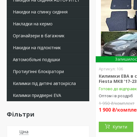
Накидки на спинку сидіння
Накладки на кермо
Органайзери в багажник
Накидки на підлокітник
Залишилось
Автомобільні подушки
106
Протиугінні блокіратори
Килимки ЕВА в с
Fiesta МК8 '17-23
Килимки під дитячі автокрісла
Готово до відправ
Килимки придверні EVA
Оптом і в роздріб
1 950 ₴/комплект
1 900 ₴/компле
Фільтри
Купити
Ціна