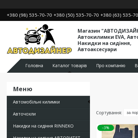
+380 (98) 535-70-70
+380 (50) 535-70-70
+380 (63) 535-7
Магазин "АВТОДИЗАЙН
Автокилимки EVA, Авт
Накидки на сидіння,
Автоаксесуари
Головна
Каталог товарів
Про компанію
В
Автомобільні килимки
Авточохли
Накидки на сидіння RINNEKO
–3%
Накидки на сидіння АВТОРИТЕТ