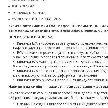
ВІДЕО ОГЛЯДИ
ДОСТАВКА ТА ОПЛАТА
УМОВИ ПОВЕРНЕННЯ ТА ОБМІНУ
Купити автокилимки EVA, модельні килимки, 3D кили
авто накидки за індивідуальним замовленням, органа
ПЕРЕВАГИ КИЛИМКІВ EVA:
Килимки EVA виробляються з сучасного, екологічно чис
нафтопродуктів, а також до інших хімічно-активних речо
EVA килимки не розм'якшуються в спеку, не дубіють і н
значно збільшено завдяки підвищеній зносостійкості пол
Килимки EVA мають унікальну CELL-CLEAN систему - по
8 мм. Це дає змогу розподілити і стримувати до 2.5 літ
Килимки EVA всесезонні, легко переносять як зимову, т
мають високу стійкість до деформації та стирання.
Килимки легко миються водою. Для швидкого очищення
Накидки на сидіння - захист і прикраса салону автом
Хочете зберегти свої сидіння автомобіля в ідеальному стан
вибір якісних накидок у салон автомобіля, які стануть наді
Накидки на сидіння виготовлені з міцних і довговічних