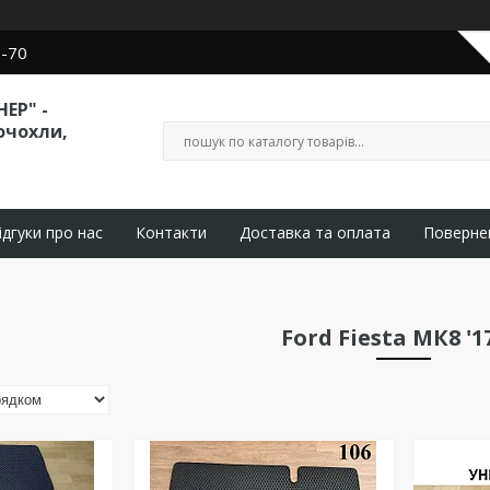
0-70
ЕР" -
очохли,
ідгуки про нас
Контакти
Доставка та оплата
Поверне
Ford Fiesta МК8 '1