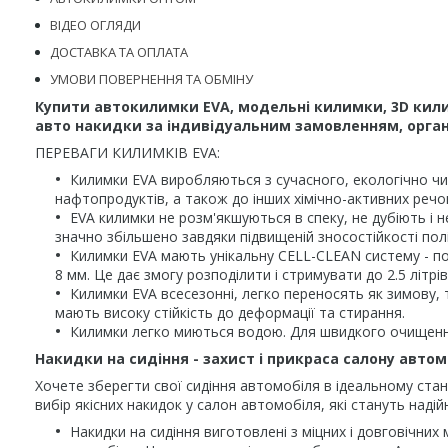
ВІДЕО ОГЛЯДИ
ДОСТАВКА ТА ОПЛАТА
УМОВИ ПОВЕРНЕННЯ ТА ОБМІНУ
Купити автокилимки EVA, модельні килимки, 3D кили
авто накидки за індивідуальним замовленням, органа
ПЕРЕВАГИ КИЛИМКІВ EVA:
Килимки EVA виробляються з сучасного, екологічно чис
нафтопродуктів, а також до інших хімічно-активних речо
EVA килимки не розм'якшуються в спеку, не дубіють і н
значно збільшено завдяки підвищеній зносостійкості пол
Килимки EVA мають унікальну CELL-CLEAN систему - по
8 мм. Це дає змогу розподілити і стримувати до 2.5 літ
Килимки EVA всесезонні, легко переносять як зимову, т
мають високу стійкість до деформації та стирання.
Килимки легко миються водою. Для швидкого очищення
Накидки на сидіння - захист і прикраса салону автом
Хочете зберегти свої сидіння автомобіля в ідеальному стан
вибір якісних накидок у салон автомобіля, які стануть наді
Накидки на сидіння виготовлені з міцних і довговічних