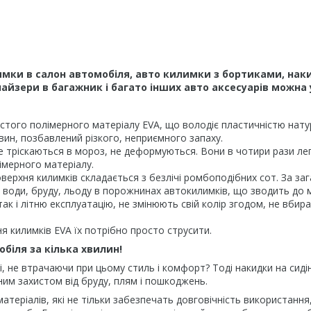
мки в салон автомобіля, авто килимки з бортиками, наки
йзери в багажник і багато інших авто аксесуарів можна 
того полімерного матеріалу EVA, що володіє пластичністю натура
вин, позбавлений різкого, неприємного запаху.
е тріскаються в мороз, не деформуються. Вони в чотири рази легш
імерного матеріалу.
верхня килимків складається з безлічі ромбоподібних сот. За за
рів води, бруду, льоду в порожнинах автокилимків, що зводить до
ак і літню експлуатацію, не змінюють свій колір згодом, не вбир
 килимків EVA їх потрібно просто струсити.
обіля за кілька хвилин!
і, не втрачаючи при цьому стиль і комфорт? Тоді накидки на сид
йним захистом від бруду, плям і пошкоджень.
 матеріалів, які не тільки забезпечать довговічність використанн