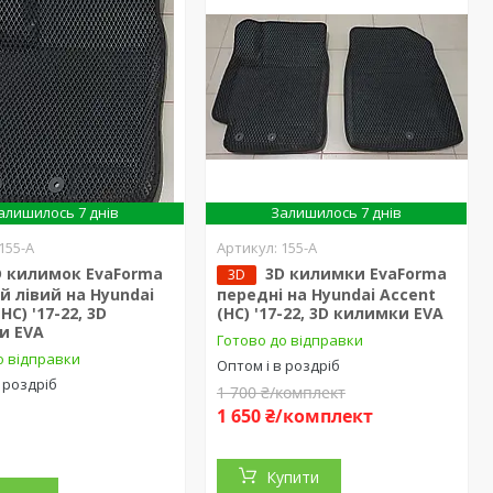
алишилось 7 днів
Залишилось 7 днів
155-А
155-А
D килимок EvaForma
3D килимки EvaForma
3D
й лівий на Hyundai
передні на Hyundai Accent
HC) '17-22, 3D
(HC) '17-22, 3D килимки EVA
и EVA
Готово до відправки
о відправки
Оптом і в роздріб
 роздріб
1 700 ₴/комплект
1 650 ₴/комплект
Купити