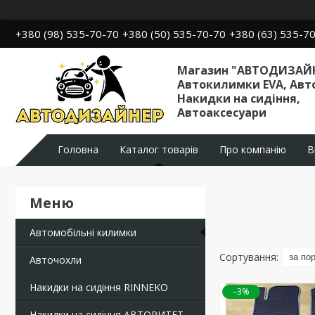
+380 (98) 535-70-70
+380 (50) 535-70-70
+380 (63) 535-7
Магазин "АВТОДИЗАЙН
Автокилимки EVA, Авт
Накидки на сидіння,
Автоаксесуари
Головна
Каталог товарів
Про компанію
В
Автомобільні килимки
Авточохли
Накидки на сидіння RINNEKO
–3%
Накидки на сидіння АВТОРИТЕТ