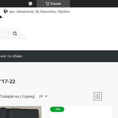
Кошик
вул. Запорізька, 36, Бориспіль, Україна
ння та обмін
'17-22
–3%