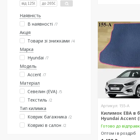
Наявність
В наявності
7
Акція
Товари зі знижками
4
Марка
Hyundai
7
Модель
Accent
7
Матеріал
Севелин (EVA)
5
Текстиль
2
155-А
Тип килимка
Килимок ЕВА в 
Коврик багажника
2
Hyundai Accent (
Коврикі в салон
2
Готово до відправ
Оптом і в роздріб