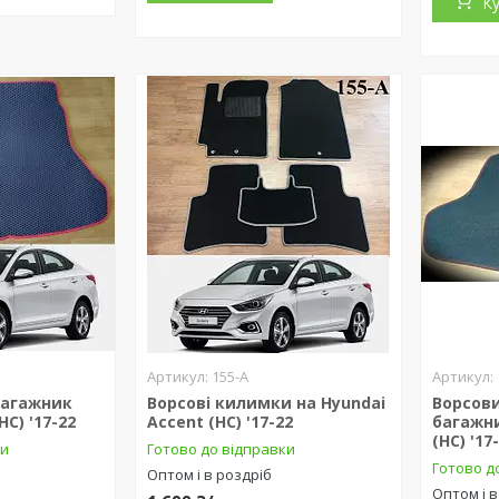
К
155-А
багажник
Ворсові килимки на Hyundai
Ворсов
HC) '17-22
Accent (HC) '17-22
багажни
(HC) '17
ки
Готово до відправки
Готово д
Оптом і в роздріб
Оптом і в