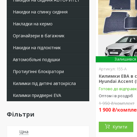
Накидки на спинку сидіння
Накладки на кермо
Органайзери в багажник
Накидки на підлокітник
Залишився 
Автомобільні подушки
155-А
Протиугінні блокіратори
Килимки ЕВА в 
Hyundai Accent (
Килимки під дитячі автокрісла
Готово до відправ
Килимки придверні EVA
Оптом і в роздріб
1 950 ₴/комплект
1 900 ₴/компле
Фільтри
Купити
Ціна