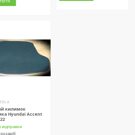
упити
155-А
ий килимок
ка Hyundai Accent
-22
о відправки
 роздріб