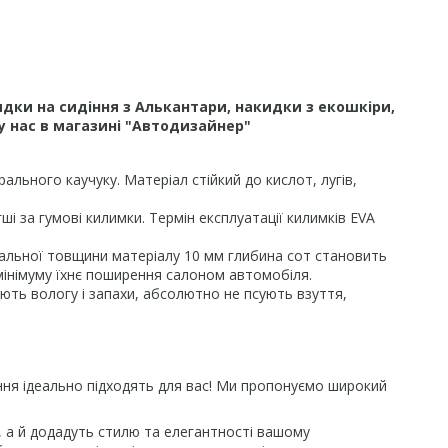
дки на сидіння з Алькантари, накидки з екошкіри,
у нас в магазині "Автодизайнер"
льного каучуку. Матеріал стійкий до кислот, лугів,
і за гумові килимки. Термін експлуатації килимків EVA
гальної товщини матеріалу 10 мм глибина сот становить
 мінімуму їхнє поширення салоном автомобіля.
ають вологу і запахи, абсолютно не псують взуття,
іння ідеально підходять для вас! Ми пропонуємо широкий
я, а й додадуть стилю та елегантності вашому