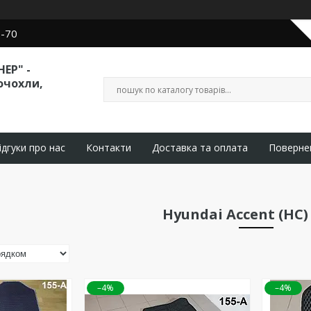
0-70
ЕР" -
очохли,
ідгуки про нас
Контакти
Доставка та оплата
Поверне
Hyundai Accent (HC) 
–4%
–4%