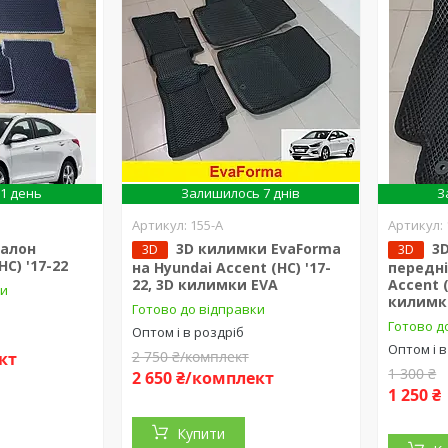
1 день
Залишилось 7 днів
З
155-А
салон
3D килимки EvaForma
3
3D
3D
HC) '17-22
на Hyundai Accent (HC) '17-
передні
22, 3D килимки EVA
Accent (
ки
килимк
Готово до відправки
Готово д
Оптом і в роздріб
Оптом і в
2 750 ₴/комплект
кт
1 300 ₴
2 650 ₴/комплект
1 250 ₴
Купити