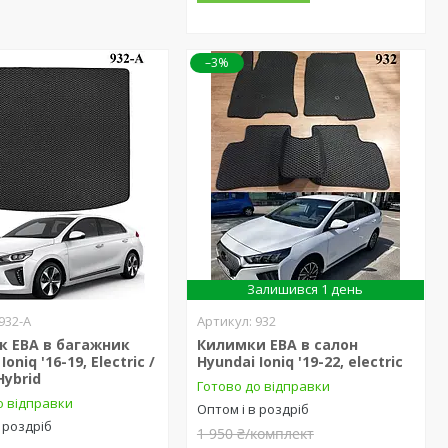
–3%
Залишився 1 день
932-А
932
к ЕВА в багажник
Килимки ЕВА в салон
Ioniq '16-19, Electric /
Hyundai Ioniq '19-22, electric
Hybrid
Готово до відправки
о відправки
Оптом і в роздріб
 роздріб
1 950 ₴/комплект