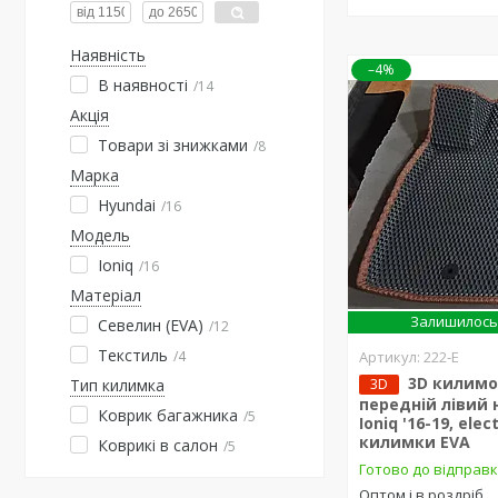
Наявність
–4%
В наявності
14
Акція
Товари зі знижками
8
Марка
Hyundai
16
Модель
Ioniq
16
Матеріал
Залишилось 
Севелин (EVA)
12
Текстиль
4
222-Е
3D килимо
3D
Тип килимка
передній лівий 
Коврик багажника
5
Ioniq '16-19, elect
килимки EVA
Коврикі в салон
5
Готово до відправ
Оптом і в роздріб