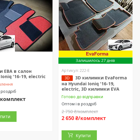
Залишилось 27 днів
222-Е
 ЕВА в салон
Ioniq '16-19, electric
3D килимки EvaForma
3D
на Hyundai Ioniq '16-19,
влення
electric, 3D килимки EVA
 роздріб
Готово до відправки
₴/комплект
Оптом і в роздріб
2 750 ₴/комплект
упити
2 650 ₴/комплект
Купити