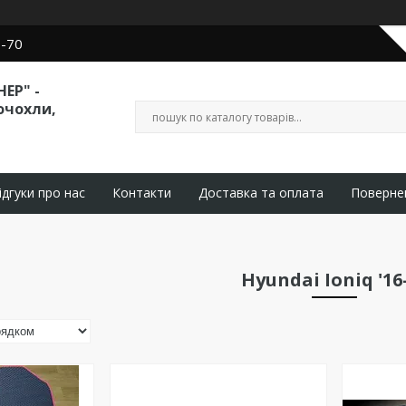
0-70
ЕР" -
очохли,
ідгуки про нас
Контакти
Доставка та оплата
Поверне
Hyundai Ioniq '16