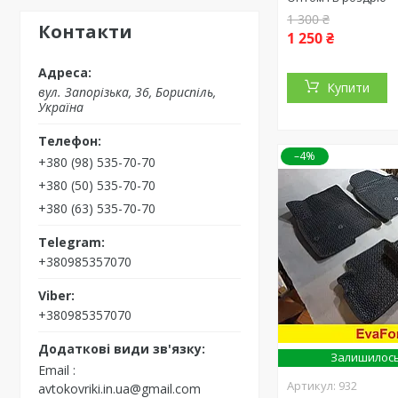
1 300 ₴
Контакти
1 250 ₴
Купити
вул. Запорізька, 36, Бориспіль,
Україна
–4%
+380 (98) 535-70-70
+380 (50) 535-70-70
+380 (63) 535-70-70
+380985357070
+380985357070
Залишилось
Email
932
avtokovriki.in.ua@gmail.com