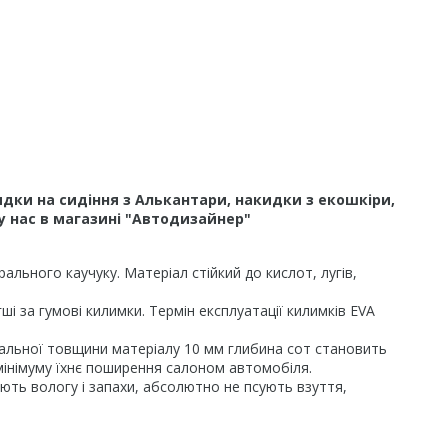
дки на сидіння з Алькантари, накидки з екошкіри,
у нас в магазині "Автодизайнер"
льного каучуку. Матеріал стійкий до кислот, лугів,
і за гумові килимки. Термін експлуатації килимків EVA
гальної товщини матеріалу 10 мм глибина сот становить
 мінімуму їхнє поширення салоном автомобіля.
ають вологу і запахи, абсолютно не псують взуття,