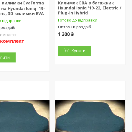
D килимки EvaForma
Килимок ЕВА в багажник
Hyundai Ioniq '19-22, Electric /
на Hyundai Ioniq '19-
Plug-in Hybrid
ctric, 3D килимки EVA
Готово до відправки
о відправки
Оптом і в роздріб
 роздріб
1 300 ₴
комплект
₴/комплект
Купити
упити