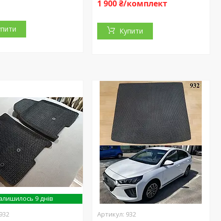
1 900 ₴/комплект
упити
Купити
алишилось 9 днів
932
932