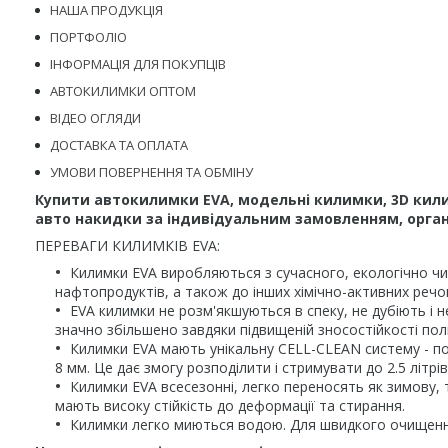
НАША ПРОДУКЦІЯ
ПОРТФОЛІО
ІНФОРМАЦІЯ ДЛЯ ПОКУПЦІВ
АВТОКИЛИМКИ ОПТОМ
ВІДЕО ОГЛЯДИ
ДОСТАВКА ТА ОПЛАТА
УМОВИ ПОВЕРНЕННЯ ТА ОБМІНУ
Купити автокилимки EVA, модельні килимки, 3D кили
авто накидки за індивідуальним замовленням, органа
ПЕРЕВАГИ КИЛИМКІВ EVA:
Килимки EVA виробляються з сучасного, екологічно чис
нафтопродуктів, а також до інших хімічно-активних речо
EVA килимки не розм'якшуються в спеку, не дубіють і н
значно збільшено завдяки підвищеній зносостійкості пол
Килимки EVA мають унікальну CELL-CLEAN систему - по
8 мм. Це дає змогу розподілити і стримувати до 2.5 літ
Килимки EVA всесезонні, легко переносять як зимову, т
мають високу стійкість до деформації та стирання.
Килимки легко миються водою. Для швидкого очищення