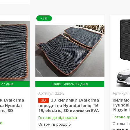
–3%
27 днів
Залишилось 27 днів
222-Е
к EvaForma
3D килимки EvaForma
Килимо
3D
Hyundai 
на Hyundai
передні на Hyundai Ioniq '16-
Plug-in 
ric, 3D
19, electric, 3D килимки EVA
Готово д
Готово до відправки
ки
Оптом і в
Оптом і в роздріб