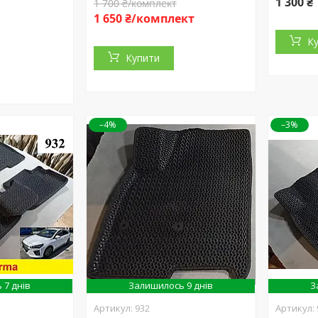
1 300 ₴
1 700 ₴/комплект
1 650 ₴/комплект
К
Купити
–4%
–3%
 7 днів
Залишилось 9 днів
З
932