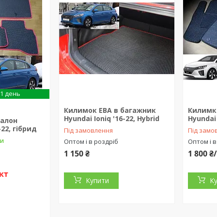
1 день
Килимок ЕВА в багажник
Килимки
Hyundai Ioniq '16-22, Hybrid
Hyundai 
салон
-22, гібрид
Під замовлення
Під замо
ки
Оптом і в роздріб
Оптом і в
1 150 ₴
1 800 
кт
Купити
К