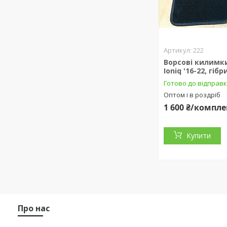
222
Ворсові килимки
Ioniq '16-22, гіб
Готово до відправ
Оптом і в роздріб
1 600 ₴/компле
Купити
Про нас