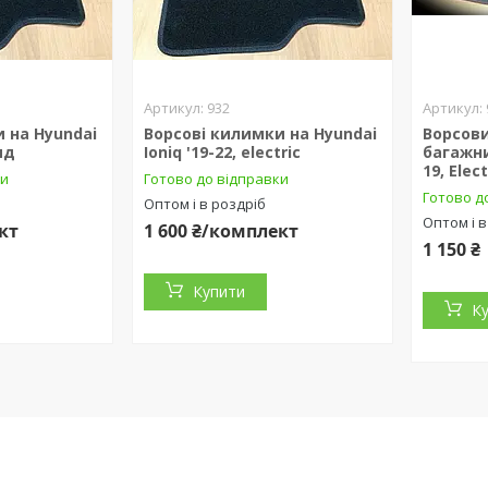
932
 на Hyundai
Ворсові килимки на Hyundai
Ворсов
рид
Ioniq '19-22, electric
багажни
19, Elec
ки
Готово до відправки
Готово д
Оптом і в роздріб
Оптом і в
кт
1 600 ₴/комплект
1 150 ₴
Купити
К