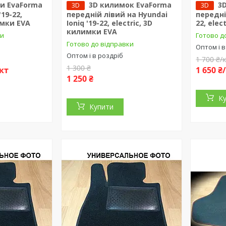
и EvaForma
3D килимок EvaForma
3
3D
3D
'19-22,
передній лівий на Hyundai
передні 
имки EVA
Ioniq '19-22, electric, 3D
22, ele
килимки EVA
ки
Готово д
Готово до відправки
Оптом і в
Оптом і в роздріб
1 700 ₴/
1 300 ₴
кт
1 650 
1 250 ₴
К
Купити