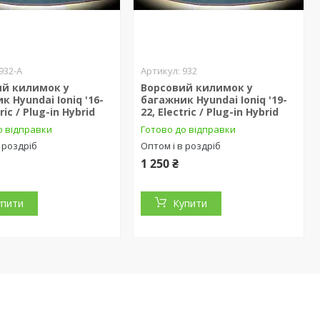
932-А
932
ий килимок у
Ворсовий килимок у
к Hyundai Ioniq '16-
багажник Hyundai Ioniq '19-
tric / Plug-in Hybrid
22, Electric / Plug-in Hybrid
о відправки
Готово до відправки
 роздріб
Оптом і в роздріб
1 250 ₴
упити
Купити