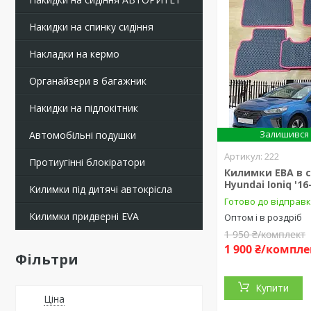
Накидки на спинку сидіння
Накладки на кермо
Органайзери в багажник
Накидки на підлокітник
Залишився 
Автомобільні подушки
222
Протиугінні блокіратори
Килимки ЕВА в 
Hyundai Ioniq '16
Килимки під дитячі автокрісла
Готово до відправ
Килимки придверні EVA
Оптом і в роздріб
1 950 ₴/комплект
1 900 ₴/компле
Фільтри
Купити
Ціна