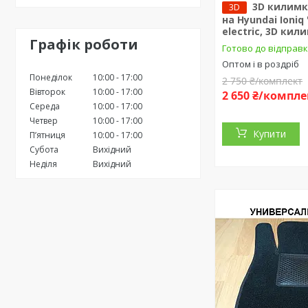
3D килимк
3D
на Hyundai Ioniq 
electric, 3D кил
Графік роботи
Готово до відправ
Оптом і в роздріб
Понеділок
10:00
17:00
2 750 ₴/комплект
Вівторок
10:00
17:00
2 650 ₴/компле
Середа
10:00
17:00
Четвер
10:00
17:00
Купити
Пʼятниця
10:00
17:00
Субота
Вихідний
Неділя
Вихідний