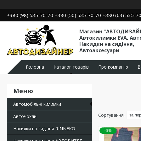
+380 (98) 535-70-70
+380 (50) 535-70-70
+380 (63) 535-7
Магазин "АВТОДИЗАЙН
Автокилимки EVA, Авт
Накидки на сидіння,
Автоаксесуари
Головна
Каталог товарів
Про компанію
В
Автомобільні килимки
Авточохли
Накидки на сидіння RINNEKO
–3%
Накидки на сидіння АВТОРИТЕТ