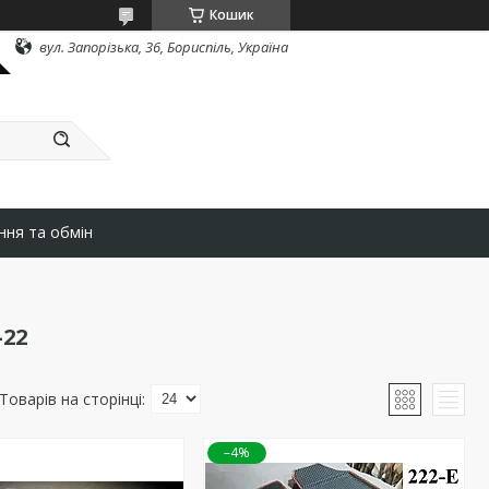
Кошик
вул. Запорізька, 36, Бориспіль, Україна
ння та обмін
-22
–4%