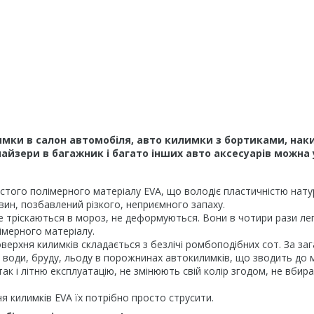
мки в салон автомобіля, авто килимки з бортиками, наки
йзери в багажник і багато інших авто аксесуарів можна 
того полімерного матеріалу EVA, що володіє пластичністю натура
вин, позбавлений різкого, неприємного запаху.
е тріскаються в мороз, не деформуються. Вони в чотири рази легш
імерного матеріалу.
верхня килимків складається з безлічі ромбоподібних сот. За за
рів води, бруду, льоду в порожнинах автокилимків, що зводить до
ак і літню експлуатацію, не змінюють свій колір згодом, не вбир
 килимків EVA їх потрібно просто струсити.