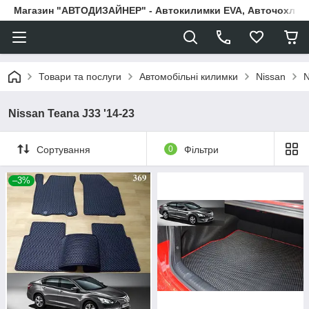
Магазин "АВТОДИЗАЙНЕР" - Автокилимки EVA, Авточохли, Н
Товари та послуги
Автомобільні килимки
Nissan
N
Nissan Teana J33 '14-23
Сортування
0
Фільтри
–3%