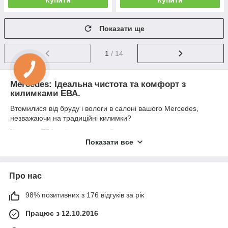
Показати ще
1
/ 14
Mercedes: Ідеальна чистота та комфорт з
килимками ЕВА.
Втомилися від бруду і вологи в салоні вашого Mercedes,
незважаючи на традиційні килимки?
Килимки ЕВА - рішення, яке збереже вашу машину в
ідеальному стані!
Показати все
Захист від бруду та вологи:
- На відміну від плоских гумових і велюрових килимків, ЕВА
Про нас
килимки мають глибокі осередки, які надійно затримують
бруд і вологу.
98% позитивних з 176 відгуків за рік
- Забудьте про сльоту, що розтікається, і брудні ноги - в
салоні вашого Mercedes буде ідеальна чистота і комфорт.
Працює з 12.10.2016
Переваги килимків ЕВА: