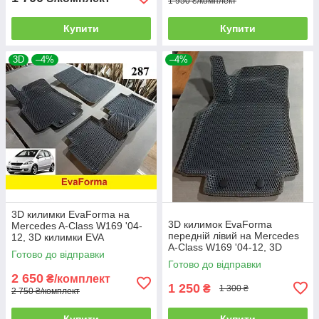
1 950 ₴/комплект
Купити
Купити
3D
–4%
–4%
3D килимки EvaForma на
3D килимок EvaForma
Mercedes A-Class W169 '04-
передній лівий на Mercedes
12, 3D килимки EVA
A-Class W169 '04-12, 3D
Готово до відправки
килимки EVA
Готово до відправки
2 650
₴/комплект
1 250
₴
1 300 ₴
2 750 ₴/комплект
Купити
Купити