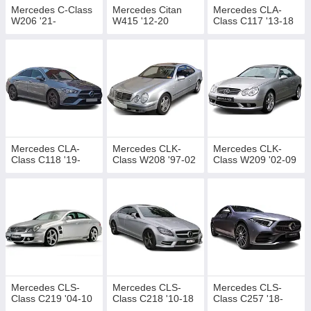
09
https://avtokovriki.in.ua/g118143560-mercedes-clk-
Mercedes C-Class
Mercedes Citan
Mercedes CLA-
class
W206 '21-
W415 '12-20
Class C117 '13-18
Mercedes CLS-Class С219 '04-
10
https://avtokovriki.in.ua/g114288928-mercedes-cls-
class
Mercedes CLS-Class C218 '10-
18
https://avtokovriki.in.ua/g114289018-mercedes-cls-
class
Mercedes CLS-Class C257
'18-
https://avtokovriki.in.ua/g114289145-mercedes-cls-
Mercedes CLA-
Mercedes CLK-
Mercedes CLK-
class
Class С118 '19-
Class W208 '97-02
Class W209 '02-09
Mercedes E-Class W124 '84-
96
https://avtokovriki.in.ua/g114289150-mercedes-class-
w124
Mercedes E-Class W210 '95-
02
https://avtokovriki.in.ua/g114289155-mercedes-class-
w210
Mercedes E-Class W211 '02-
09
https://avtokovriki.in.ua/g114289165-mercedes-class-
Mercedes CLS-
Mercedes CLS-
Mercedes CLS-
w211
Class С219 '04-10
Class C218 '10-18
Class C257 '18-
Mercedes E-Class W212 '09-