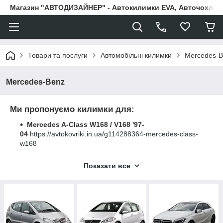
Магазин "АВТОДИЗАЙНЕР" - Автокилимки EVA, Авточохли, Н
Товари та послуги
Автомобільні килимки
Mercedes-B
Mercedes-Benz
Ми пропонуємо килимки для:
Mercedes A-Class W168 / V168 '97-
04
https://avtokovriki.in.ua/g114288364-mercedes-class-
w168
Mercedes A-Class W169 '04-
Показати все
12
https://avtokovriki.in.ua/g114288368-mercedes-class-
w169
Mercedes А-Class W176 '12-
18
https://avtokovriki.in.ua/g114288513-mercedes-class-
w176
Mercedes A-Class W177