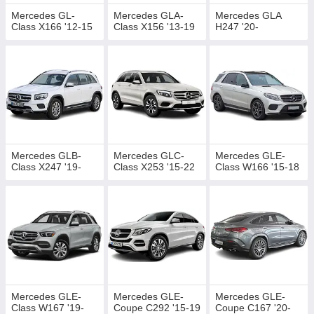
Mercedes GLE-Coupe C292 '15-
Mercedes GL-
Mercedes GLA-
Mercedes GLA
19
https://avtokovriki.in.ua/g114291064-mercedes-gle-
Class X166 '12-15
Class X156 '13-19
H247 '20-
coupe
Mercedes GLE-Coupe C167
'20-
https://avtokovriki.in.ua/g114291093-mercedes-gle-
coupe
Mercedes GLK-Class X204 '08-
15
https://avtokovriki.in.ua/g114291124-mercedes-glk-
class
Mercedes GLS-Class X166 '15-
Mercedes GLB-
Mercedes GLC-
Mercedes GLE-
19
https://avtokovriki.in.ua/g133478842-mercedes-gls-
Class X247 '19-
Class X253 '15-22
Class W166 '15-18
class
Mercedes GLS-Class X167
'20-
https://avtokovriki.in.ua/g114291361-mercedes-gls-
class
Mercedes ML-Class W163 '98-
05
https://avtokovriki.in.ua/g114291393-mercedes-class-
w163
Mercedes ML-Class W164 '05-
11
https://avtokovriki.in.ua/g114291396-mercedes-class-
Mercedes GLE-
Mercedes GLE-
Mercedes GLE-
w164
Class W167 '19-
Coupe C292 '15-19
Coupe C167 '20-