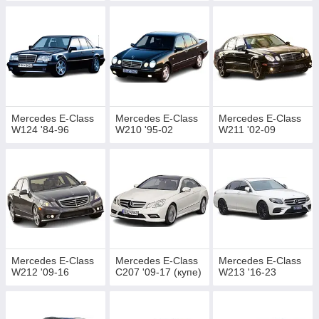
16
https://avtokovriki.in.ua/g114289179-mercedes-class-
w212
Mercedes E-Class C207 '09-17
(купе)
https://avtokovriki.in.ua/g114289315-mercedes-
class-c207
Mercedes E-Class W213 '16-
23
https://avtokovriki.in.ua/g114289319-mercedes-class-
Mercedes E-Class
Mercedes E-Class
Mercedes E-Class
w213
W124 '84-96
W210 '95-02
W211 '02-09
Mercedes EQA H243
'21-
https://avtokovriki.in.ua/g114289373-mercedes-eqa
Mercedes EQB X243
'21-
https://avtokovriki.in.ua/g118148089-mercedes-eqb-
x243
Mercedes EQC N293
'19-
23
https://avtokovriki.in.ua/g114289384-mercedes-eqc
Mercedes EQE Sedan
V295
Mercedes E-Class
Mercedes E-Class
Mercedes E-Class
'22-
https://avtokovriki.in.ua/g118149863-mercedes-eqe-
W212 '09-16
C207 '09-17 (купе)
W213 '16-23
v295
Mercedes EQE SUV X294
'23-
https://avtokovriki.in.ua/ua/g144403854-mercedes-