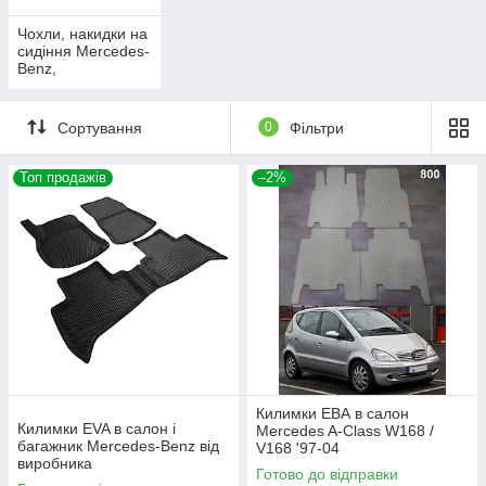
Чохли, накидки на
сидіння Mercedes-
Benz,
автоаксесуари для
Mercedes-Benz
Сортування
0
Фільтри
Топ продажів
–2%
Килимки ЕВА в салон
Килимки EVA в салон і
Mercedes A-Class W168 /
багажник Mercedes-Benz від
V168 '97-04
виробника
Готово до відправки