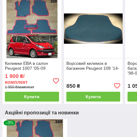
Килимки ЕВА в салон
Ворсовий килимок в
Ворс
Peugeot 1007 '05-09
багажник Peugeot 108 '14-
бага
'98-
1 900
₴/
комплект
850
1 0
₴
1 950 ₴/комплект
Купити
Купити
Акційні пропозиції та новинки
–3%