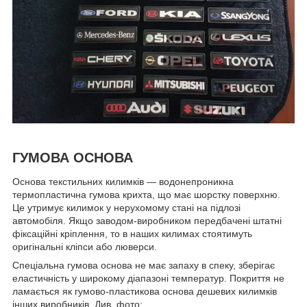
ГУМОВА ОСНОВА
Основа текстильних килимків — водонепроникна
термопластична гумова крихта, що має шорстку поверхню.
Це утримує килимок у нерухомому стані на підлозі
автомобіля. Якщо заводом-виробником передбачені штатні
фіксаційні кріплення, то в наших килимах стоятимуть
оригінальні кліпси або люверси.
Спеціальна гумова основа не має запаху в спеку, зберігає
еластичність у широкому діапазоні температур. Покриття не
ламається як гумово-пластикова основа дешевих килимків
інших виробників. Див. фото: