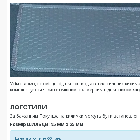
Усім відомо, що місце під п'ятою водія в текстильних килим
комплектуються високоміцним полімерним підп'ятником
чо
ЛОГОТИПИ
За бажанням Покупця, на килимки можуть бути встановле
Розмір ШИЛЬДИ: 95 мм х 25 мм
Ціна логотипу 60 грн.