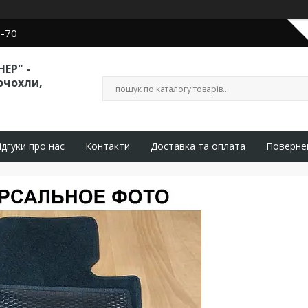
0-70
ЕР" -
очохли,
ідгуки про нас
Контакти
Доставка та оплата
Поверне