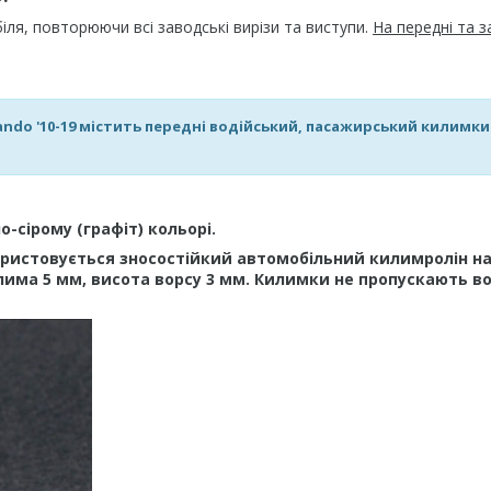
я, повторюючи всі заводські вирізи та виступи.
На передні та з
ndo '10-19 містить передні водійський, пасажирський килимки
-сірому (графіт) кольорі.
ристовується зносостійкий автомобільний килимролін н
лима 5 мм, висота ворсу 3 мм. Килимки не пропускають во