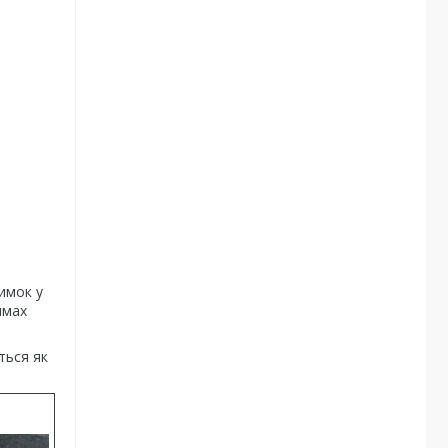
имок у
имах
ться як