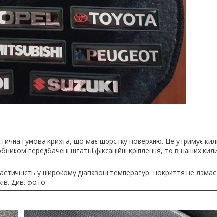
ична гумова крихта, що має шорстку поверхню. Це утримує кил
бником передбачені штатні фіксаційні кріплення, то в наших кил
еластичність у широкому діапазоні температур. Покриття не ламає
ів. Див. фото: