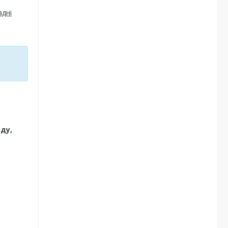
адні
а
ду,