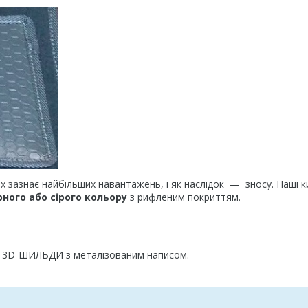
ах зазнає найбільших навантажень, і як наслідок — зносу. Наші 
рного або сірого кольору
з рифленим покриттям.
ні 3D-ШИЛЬДИ з металізованим написом.