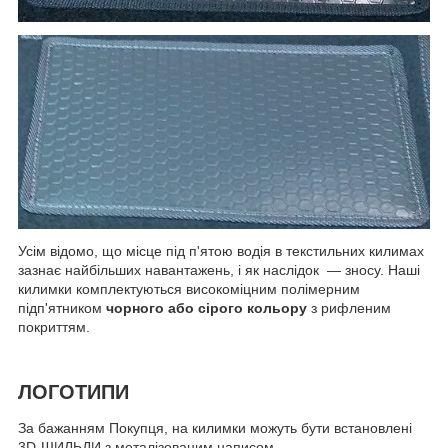
Усім відомо, що місце під п'ятою водія в текстильних килимах
зазнає найбільших навантажень, і як наслідок — зносу. Наші
килимки комплектуються високоміцним полімерним
підп'ятником
чорного або сірого кольору
з рифленим
покриттям.
ЛОГОТИПИ
За бажанням Покупця, на килимки можуть бути встановлені
3D-ШИЛЬДИ з металізованим написом.