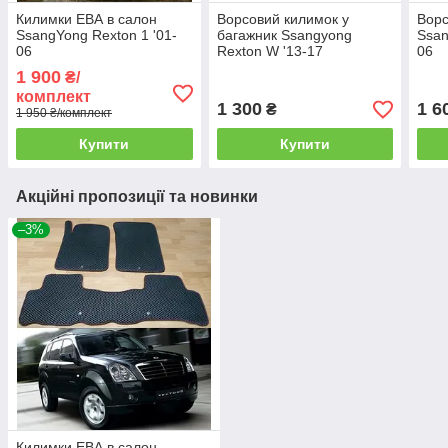
Килимки ЕВА в салон
Ворсовий килимок у
Ворс
SsangYong Rexton 1 '01-
багажник Ssangyong
Ssan
06
Rexton W '13-17
06
1 900
₴/
комплект
1 300
1 6
₴
1 950 ₴/комплект
Купити
Купити
Акційні пропозиції та новинки
–3%
Килимки ЕВА в салон