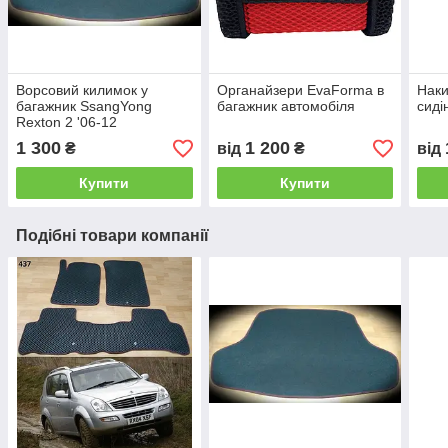
Ворсовий килимок у
Органайзери EvaForma в
Нак
багажник SsangYong
багажник автомобіля
сиді
Rexton 2 '06-12
1 300
1 200
₴
від
₴
від
Купити
Купити
Подібні товари компанії