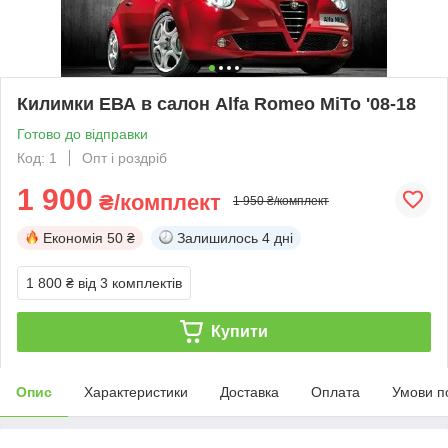
Килимки ЕВА в салон Alfa Romeo MiTo '08-18
Готово до відправки
Код: 1
Опт і роздріб
1 900
₴/комплект
1 950 ₴/комплект
Економія
50 ₴
Залишилось
4 дні
1 800 ₴
від 3 комплектів
Купити
Опис
Характеристики
Доставка
Оплата
Умови п