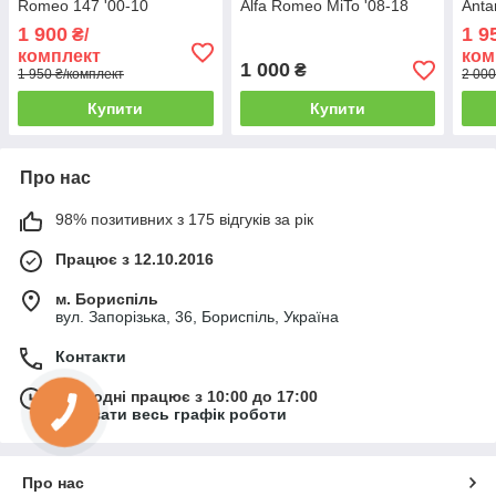
Romeo 147 '00-10
Alfa Romeo MiTo '08-18
Anta
1 900
1 9
₴/
комплект
ком
1 000
₴
1 950 ₴/комплект
2 000
Купити
Купити
Про нас
98% позитивних з 175 відгуків за рік
Працює з 12.10.2016
м. Бориспіль
вул. Запорізька, 36, Бориспіль, Україна
Контакти
Сьогодні працює з 10:00 до 17:00
Показати весь графік роботи
Про нас