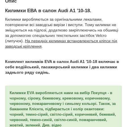
Опис
Килимки ЕВА в салон Audi A1 '10-18.
Килимки виробляються за оригінальними лекалами,
повторюючи всі заводські вирізи і виступи. Тому килимки не
зміщуються на підлозі, додатково закріплюючись на обшивці
за допомогою спеціальних текстильних застібок Velcro
(липучок).
На передніх килимках встановлюються кліпси під
заводські кріплення
.
Комплект килимків EVA в салон Audi A1 '10-18 включає в
себе водійський, пасажирський килимки і два килимки
заднього ряду сидінь.
Килимки EVA виробляються нами на вибір Покупця - в
чорному, сірому, бежевому, кремовому, коричневому,
червоному, помаранчевому і синьому кольорі. Також, за
бажанням Клієнта, підбирається і колір окантовки:
чорний, темно-сірий, світло-сірий, коричневий, бежевий,
червоний, темно-синій, світло-синій, помаранчевий,
жовтий, зелений. Див. відео