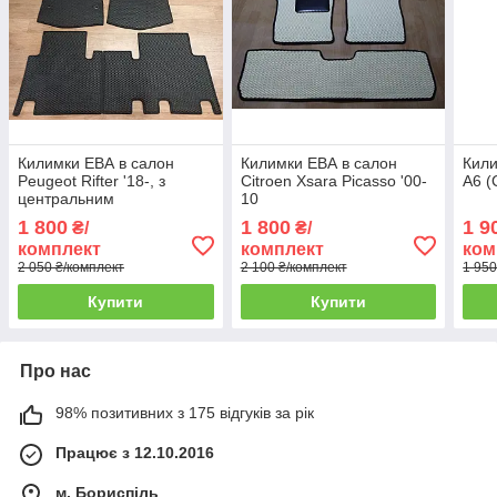
Килимки ЕВА в салон
Килимки ЕВА в салон
Кили
Peugeot Rifter '18-, з
Citroen Xsara Picasso '00-
A6 (
центральним
10
підлокітником
1 800
1 800
1 9
₴/
₴/
комплект
комплект
ком
2 050 ₴/комплект
2 100 ₴/комплект
1 950
Купити
Купити
Про нас
98% позитивних з 175 відгуків за рік
Працює з 12.10.2016
м. Бориспіль