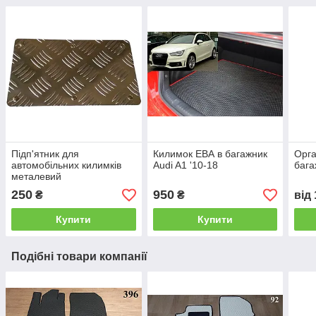
Підп'ятник для
Килимок ЕВА в багажник
Орга
автомобільних килимків
Audi A1 '10-18
бага
металевий
250
950
₴
₴
від
Купити
Купити
Подібні товари компанії