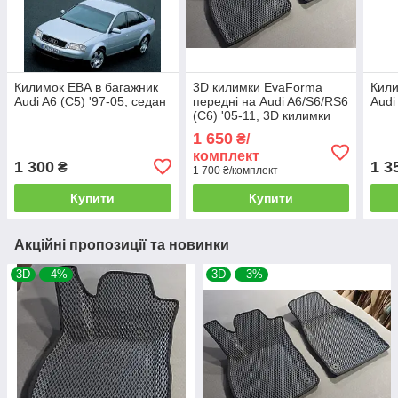
Килимок ЕВА в багажник
3D килимки EvaForma
Кили
Audi A6 (C5) '97-05, седан
передні на Audi A6/S6/RS6
Audi
(C6) '05-11, 3D килимки
EVA
1 650
₴/
комплект
1 300
1 3
₴
1 700 ₴/комплект
Купити
Купити
Акційні пропозиції та новинки
3D
–4%
3D
–3%