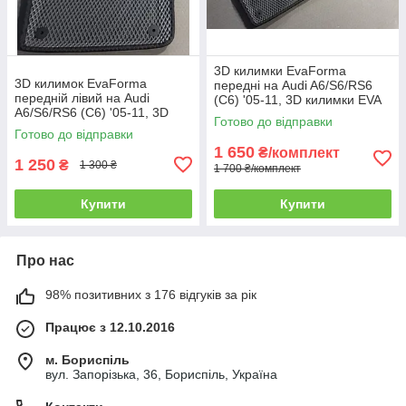
3D килимки EvaForma
3D килимок EvaForma
передні на Audi A6/S6/RS6
передній лівий на Audi
(C6) '05-11, 3D килимки EVA
A6/S6/RS6 (C6) '05-11, 3D
Готово до відправки
килимки EVA
Готово до відправки
1 650
₴/комплект
1 250
₴
1 300 ₴
1 700 ₴/комплект
Купити
Купити
Про нас
98% позитивних з 176 відгуків за рік
Працює з 12.10.2016
м. Бориспіль
вул. Запорізька, 36, Бориспіль, Україна