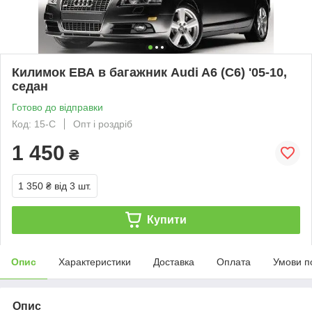
Килимок ЕВА в багажник Audi A6 (C6) '05-10,
седан
Готово до відправки
Код: 15-С
Опт і роздріб
1 450
₴
1 350 ₴
від 3 шт.
Купити
Опис
Характеристики
Доставка
Оплата
Умови п
Опис