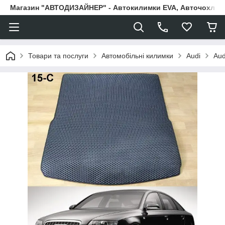
Магазин "АВТОДИЗАЙНЕР" - Автокилимки EVA, Авточохли, Н
Товари та послуги
Автомобільні килимки
Audi
Aud