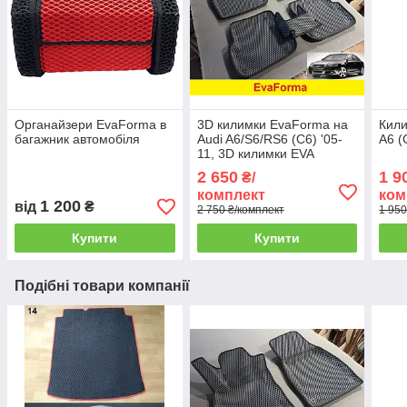
Органайзери EvaForma в
3D килимки EvaForma на
Кили
багажник автомобіля
Audi A6/S6/RS6 (C6) '05-
A6 (
11, 3D килимки EVA
2 650
1 9
₴/
комплект
ком
1 200
від
₴
2 750 ₴/комплект
1 950
Купити
Купити
Подібні товари компанії