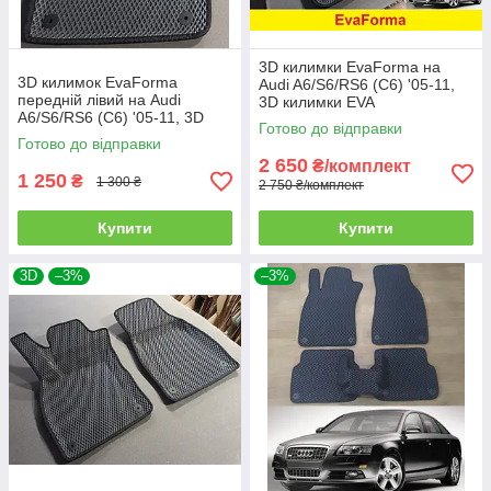
3D килимки EvaForma на
3D килимок EvaForma
Audi A6/S6/RS6 (C6) '05-11,
передній лівий на Audi
3D килимки EVA
A6/S6/RS6 (C6) '05-11, 3D
Готово до відправки
килимки EVA
Готово до відправки
2 650
₴/комплект
1 250
₴
1 300 ₴
2 750 ₴/комплект
Купити
Купити
3D
–3%
–3%