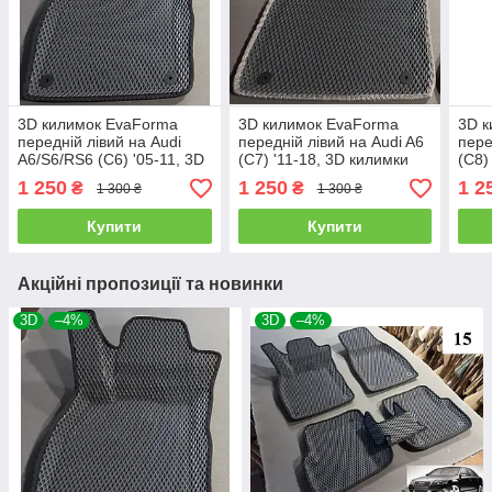
3D килимок EvaForma
3D килимок EvaForma
3D к
передній лівий на Audi
передній лівий на Audi A6
пере
A6/S6/RS6 (C6) '05-11, 3D
(C7) '11-18, 3D килимки
(C8)
килимки EVA
EVA
EVA
1 250
1 250
1 2
₴
₴
1 300 ₴
1 300 ₴
Купити
Купити
Акційні пропозиції та новинки
3D
–4%
3D
–4%