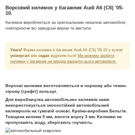
Ворсовий килимок у багажник Audi A6 (C6) '05-
10.
Килимок виробляється за оригінальним лекалом автомобіля,
повторюючи всі заводські вирізи та виступи.
Увага!
Форма килимка в багажник Audi A6 (C6) '05-10 у кузові
універсал
або
седан
відрізняється!
Ми можемо зробити
килимки у багажник на обидва варіанти цього автомобіля.
Ворсові килимки виготовляються в чорному або темно-
сірому (графіт) кольорі.
Для виробництва автомобільних килимків нами
використовується зносостійкий автомобільний
килимролін на гумовій основі. Країна-виробник Бельгія.
Товщина килима 5 мм, висота ворсу 3 мм. Килимки не
пропускають воду, зберігають гнучкість.