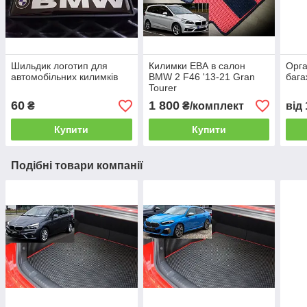
Шильдик логотип для
Килимки ЕВА в салон
Орга
автомобільних килимків
BMW 2 F46 '13-21 Gran
бага
Tourer
60
1 800
₴
₴/комплект
від
Купити
Купити
Подібні товари компанії