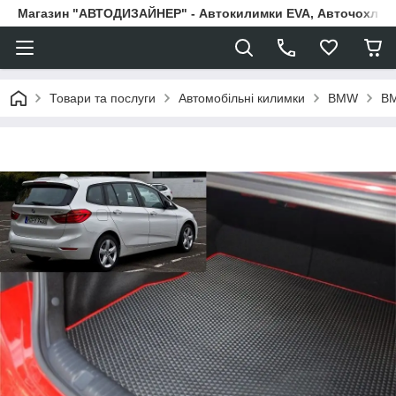
Магазин "АВТОДИЗАЙНЕР" - Автокилимки EVA, Авточохли, Н
Товари та послуги
Автомобільні килимки
BMW
BM