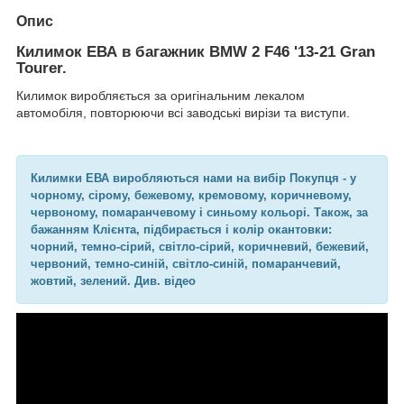
Опис
Килимок ЕВА в багажник BMW 2 F46 '13-21 Gran
Tourer.
Килимок виробляється за оригінальним лекалом
автомобіля, повторюючи всі заводські вирізи та виступи.
Килимки ЕВА виробляються нами на вибір Покупця - у
чорному, сірому, бежевому, кремовому, коричневому,
червоному, помаранчевому і синьому кольорі. Також, за
бажанням Клієнта, підбирається і колір окантовки:
чорний, темно-сірий, світло-сірий, коричневий, бежевий,
червоний, темно-синій, світло-синій, помаранчевий,
жовтий, зелений. Див. відео