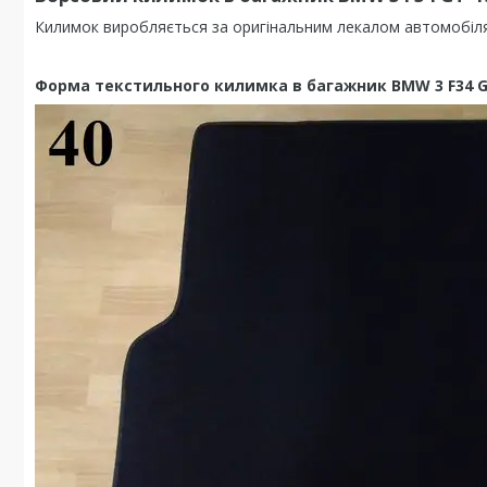
Килимок виробляється за оригінальним лекалом автомобіля, 
Форма текстильного килимка в багажник BMW 3 F34 G