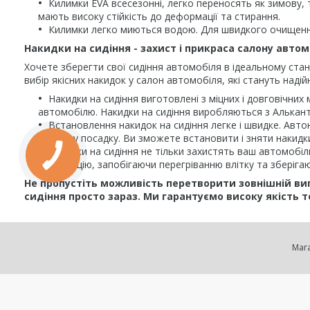
Килимки EVA всесезонні, легко переносять як зимову, т
мають високу стійкість до деформації та стирання.
Килимки легко миються водою. Для швидкого очищення
Накидки на сидіння - захист і прикраса салону автом
Хочете зберегти свої сидіння автомобіля в ідеальному стан
вибір якісних накидок у салон автомобіля, які стануть наді
Накидки на сидіння виготовлені з міцних і довговічних
автомобілю. Накидки на сидіння виробляються з Альканта
Встановлення накидок на сидіння легке і швидке. Авто
ідеальну посадку. Ви зможете встановити і зняти накидки
Накидки на сидіння не тільки захистять ваш автомобіл
вентиляцію, запобігаючи перегріванню влітку та зберіга
Не пропустіть можливість перетворити зовнішній ви
сидіння просто зараз. Ми гарантуємо високу якість т