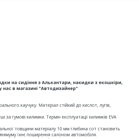
дки на сидіння з Алькантари, накидки з екошкіри,
у нас в магазині "Автодизайнер"
льного каучуку. Матеріал стійкий до кислот, лугів,
і за гумові килимки. Термін експлуатації килимків EVA
гальної товщини матеріалу 10 мм глибина сот становить
 мінімуму їхнє поширення салоном автомобіля.