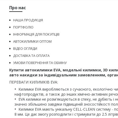
Про нас
НАША ПРОДУКЦІЯ
ПОРТФОЛІО
ІНФОРМАЦІЯ ДЛЯ ПОКУПЦІВ
АВТОКИЛИМКИ ОПТОМ
ВІДЕО ОГЛЯДИ
ДОСТАВКА ТА ОПЛАТА
УМОВИ ПОВЕРНЕННЯ ТА ОБМІНУ
Купити автокилимки EVA, модельні килимки, 3D кили
авто накидки за індивідуальним замовленням, органа
ПЕРЕВАГИ КИЛИМКІВ EVA:
Килимки EVA виробляються з сучасного, екологічно чис
нафтопродуктів, а також до інших хімічно-активних речо
EVA килимки не розм'якшуються в спеку, не дубіють і н
значно збільшено завдяки підвищеній зносостійкості пол
Килимки EVA мають унікальну CELL-CLEAN систему - по
8 мм. Це дає змогу розподілити і стримувати до 2.5 літ