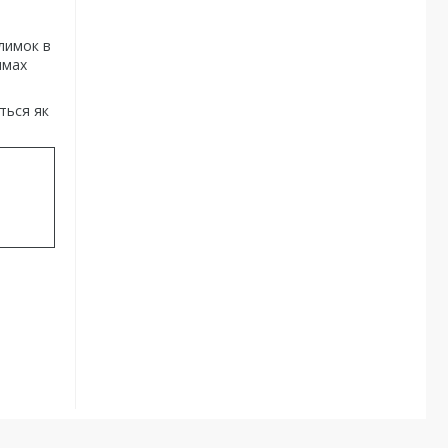
лимок в
имах
ться як