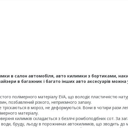
мки в салон автомобіля, авто килимки з бортиками, наки
йзери в багажник і багато інших авто аксесуарів можна 
того полімерного матеріалу EVA, що володіє пластичністю натура
вин, позбавлений різкого, неприємного запаху.
е тріскаються в мороз, не деформуються. Вони в чотири рази легш
імерного матеріалу.
верхня килимків складається з безлічі ромбоподібних сот. За за
рів води, бруду, льоду в порожнинах автокилимків, що зводить до