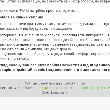
ак і літню експлуатацію, не змінюють свій колір згодом, не вбир
 килимків EVA їх потрібно просто струсити.
обіля за кілька хвилин!
і, не втрачаючи при цьому стиль і комфорт? Тоді накидки на сид
йним захистом від бруду, плям і пошкоджень.
 матеріалів, які не тільки забезпечать довговічність використанн
ри або Екошкіри в різних кольорах і дизайнах, щоб ви могли виб
накидки оснащені еластичними ременями і засувками, які дають зм
 всього за кілька хвилин, що дуже зручно.
ь від пошкоджень, а й додадуть додатковий комфорт під час поїз
ючи тепло взимку.
гляд салону вашого автомобіля і захистити від щоденног
оварів, відмінний сервіс і задоволення від використання 
Сайт створений на маркетплейсі
Prom.ua
Магазин "АВТОДИЗАЙНЕР" |
Поскаржитися на контент
|
Політика конфіденцій
Select Language
▼