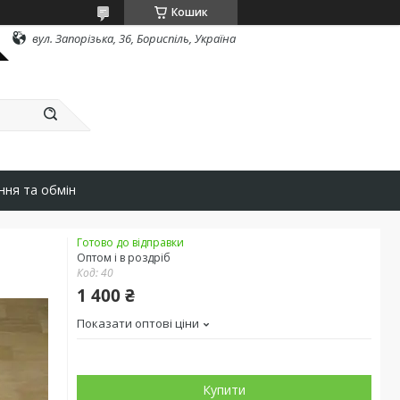
Кошик
вул. Запорізька, 36, Бориспіль, Україна
ння та обмін
Готово до відправки
Оптом і в роздріб
Код:
40
1 400 ₴
Показати оптові ціни
Купити