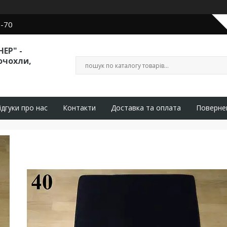
0-70
ЕР" -
очохли,
ідгуки про нас
Контакти
Доставка та оплата
Поверне