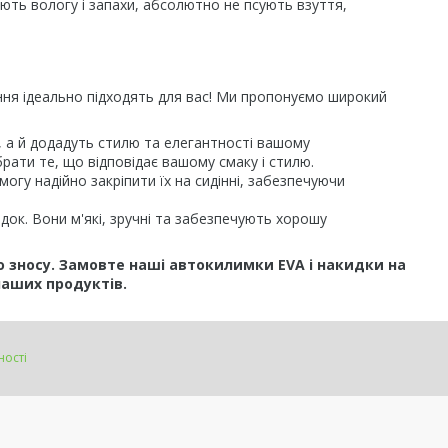
ають вологу і запахи, абсолютно не псують взуття,
іння ідеально підходять для вас! Ми пропонуємо широкий
я, а й додадуть стилю та елегантності вашому
рати те, що відповідає вашому смаку і стилю.
огу надійно закріпити їх на сидінні, забезпечуючи
док. Вони м'які, зручні та забезпечують хорошу
о зносу. Замовте наші автокилимки EVA і накидки на
наших продуктів.
ності