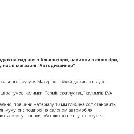
дки на сидіння з Алькантари, накидки з екошкіри,
у нас в магазині "Автодизайнер"
льного каучуку. Матеріал стійкий до кислот, лугів,
і за гумові килимки. Термін експлуатації килимків EVA
гальної товщини матеріалу 10 мм глибина сот становить
 мінімуму їхнє поширення салоном автомобіля.
ають вологу і запахи, абсолютно не псують взуття,