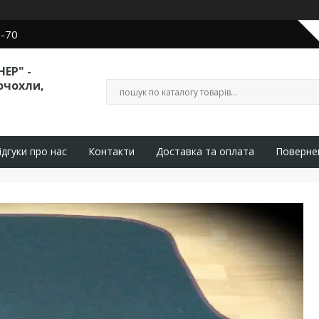
0-70
ЕР" -
очохли,
ідгуки про нас
Контакти
Доставка та оплата
Поверне