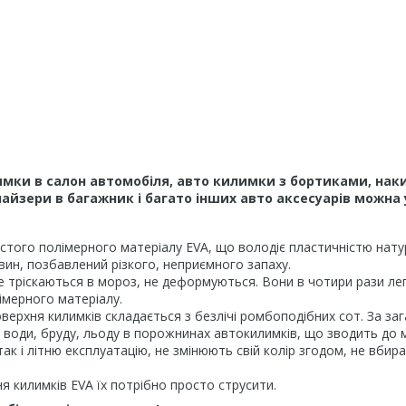
мки в салон автомобіля, авто килимки з бортиками, наки
йзери в багажник і багато інших авто аксесуарів можна 
того полімерного матеріалу EVA, що володіє пластичністю натура
вин, позбавлений різкого, неприємного запаху.
е тріскаються в мороз, не деформуються. Вони в чотири рази легш
імерного матеріалу.
верхня килимків складається з безлічі ромбоподібних сот. За за
рів води, бруду, льоду в порожнинах автокилимків, що зводить до
ак і літню експлуатацію, не змінюють свій колір згодом, не вбир
 килимків EVA їх потрібно просто струсити.