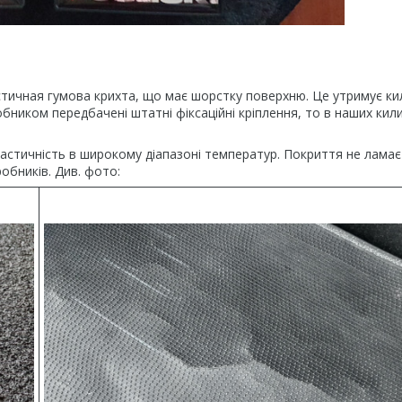
ичная гумова крихта, що має шорстку поверхню. Це утримує ки
бником передбачені штатні фіксаційні кріплення, то в наших кил
еластичність в широкому діапазоні температур. Покриття не ламає
обників. Див. фото: