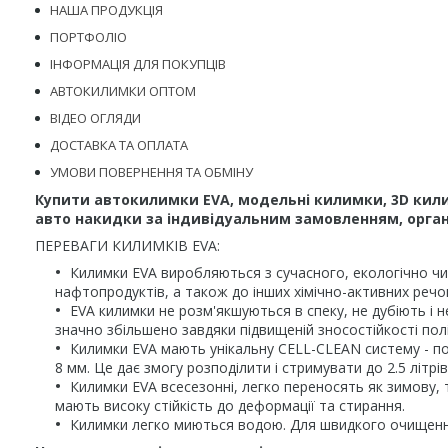
НАША ПРОДУКЦІЯ
ПОРТФОЛІО
ІНФОРМАЦІЯ ДЛЯ ПОКУПЦІВ
АВТОКИЛИМКИ ОПТОМ
ВІДЕО ОГЛЯДИ
ДОСТАВКА ТА ОПЛАТА
УМОВИ ПОВЕРНЕННЯ ТА ОБМІНУ
Купити автокилимки EVA, модельні килимки, 3D кили
авто накидки за індивідуальним замовленням, органа
ПЕРЕВАГИ КИЛИМКІВ EVA:
Килимки EVA виробляються з сучасного, екологічно чис
нафтопродуктів, а також до інших хімічно-активних речо
EVA килимки не розм'якшуються в спеку, не дубіють і н
значно збільшено завдяки підвищеній зносостійкості пол
Килимки EVA мають унікальну CELL-CLEAN систему - по
8 мм. Це дає змогу розподілити і стримувати до 2.5 літ
Килимки EVA всесезонні, легко переносять як зимову, т
мають високу стійкість до деформації та стирання.
Килимки легко миються водою. Для швидкого очищення