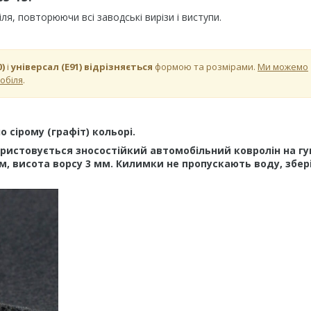
, повторюючи всі заводські вирізи і виступи.
0)
і
універсал (Е91)
відрізняється
формою та розмірами.
Ми можемо
обіля
.
сірому (графіт) кольорі.
истовується зносостійкий автомобільний ковролін на гу
м, висота ворсу 3 мм. Килимки не пропускають воду, збер