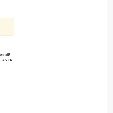
мовій
ігають