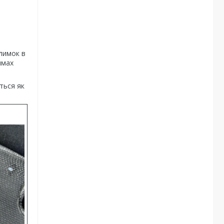
лимок в
имах
ться як