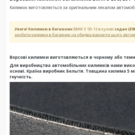
Килимок виготовляється за оригінальним лекалом автомобіля
Увага! Килимки в багажник
BMW 3 '05-13 в кузові
седан (E9
зробити килимки в багажник на обидва варіанти цього автом
Ворсові килимки виготовляються в чорному або темно 
Для виробництва автомобільних килимків нами викор
основі. Країна виробник Бельгія. Товщина килима 5 м
гнучкість.