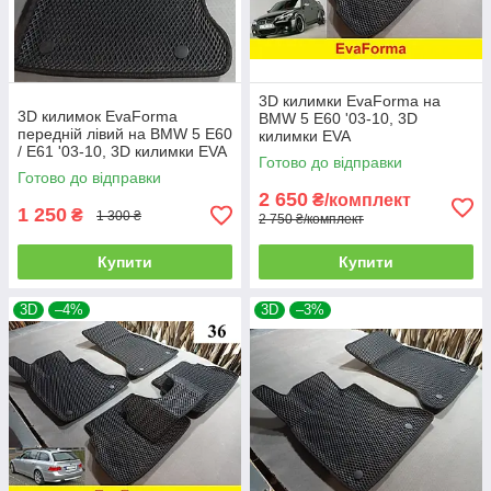
3D килимки EvaForma на
3D килимок EvaForma
BMW 5 E60 '03-10, 3D
передній лівий на BMW 5 E60
килимки EVA
/ E61 '03-10, 3D килимки EVA
Готово до відправки
Готово до відправки
2 650
₴/комплект
1 250
₴
1 300 ₴
2 750 ₴/комплект
Купити
Купити
3D
–4%
3D
–3%