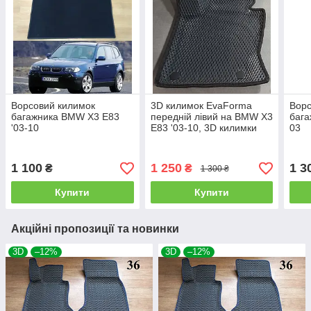
Ворсовий килимок
3D килимок EvaForma
Ворс
багажника BMW X3 E83
передній лівий на BMW X3
бага
'03-10
E83 '03-10, 3D килимки
03
EVA
1 100
1 250
1 3
₴
₴
1 300 ₴
Купити
Купити
Акційні пропозиції та новинки
3D
–12%
3D
–12%