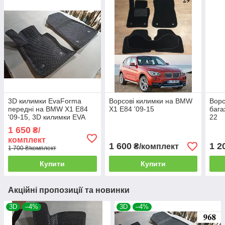
3D килимки EvaForma
Ворсові килимки на BMW
Ворс
передні на BMW X1 E84
X1 E84 '09-15
бага
'09-15, 3D килимки EVA
22
1 650
₴/
комплект
1 600
1 2
₴/комплект
1 700 ₴/комплект
Купити
Купити
Акційні пропозиції та новинки
3D
–4%
3D
–4%