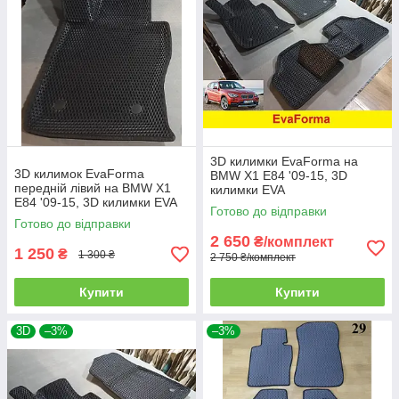
3D килимки EvaForma на
3D килимок EvaForma
BMW X1 E84 '09-15, 3D
передній лівий на BMW X1
килимки EVA
E84 '09-15, 3D килимки EVA
Готово до відправки
Готово до відправки
2 650
₴/комплект
1 250
₴
1 300 ₴
2 750 ₴/комплект
Купити
Купити
3D
–3%
–3%