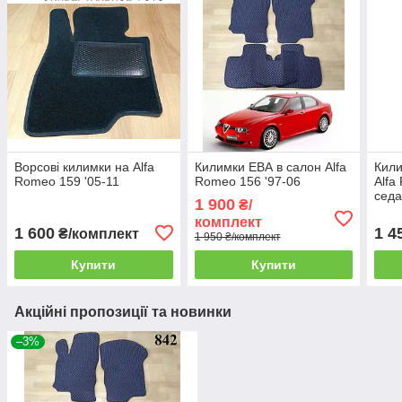
Ворсові килимки на Alfa
Килимки ЕВА в салон Alfa
Кили
Romeo 159 '05-11
Romeo 156 '97-06
Alfa
сед
1 900
₴/
комплект
1 600
1 4
₴/комплект
1 950 ₴/комплект
Купити
Купити
Акційні пропозиції та новинки
–3%