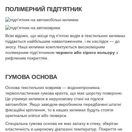
ПОЛІМЕРНИЙ ПІДП'ЯТНИК
Всім відомо, що місце під п'ятою водія в текстильних килимах
піддається найбільшим навантаженням, і як наслідок — до
зносу. Наші килимки комплектуються високоміцним
полімерним підп'ятником
чорного або сірого кольору
з
рифленим покриттям.
ГУМОВА ОСНОВА
Основа текстильних ковриків — водонепроникна
термопластичная гумова крихта, що має шорстку поверхню.
Це утримує килимок в нерухомому стані на підлозі
автомобіля. Якщо заводом-виробником передбачені штатні
фіксаційні кріплення, то в наших килимах будуть стояти
оригінальні кліпси або люверси.
Спеціальна гумова основа не має запаху в спеку, зберігає
еластичність в широкому діапазоні температур. Покриття не