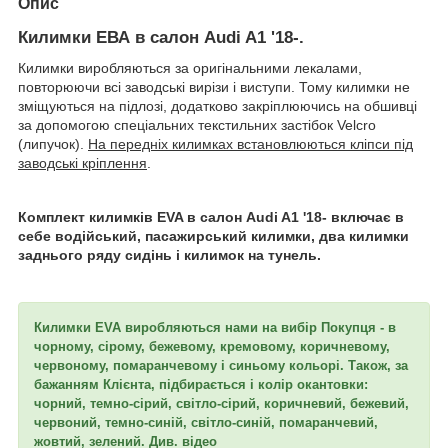
Опис
Килимки ЕВА в салон Audi A1 '18-.
Килимки виробляються за оригінальними лекалами,
повторюючи всі заводські вирізи і виступи. Тому килимки не
зміщуються на підлозі, додатково закріплюючись на обшивці
за допомогою спеціальних текстильних застібок Velcro
(липучок).
На передніх килимках встановлюються кліпси під
заводські кріплення
.
Комплект килимків EVA в салон Audi A1 '18- включає в
себе водійський, пасажирський килимки, два килимки
заднього ряду сидінь і килимок на тунель.
Килимки EVA виробляються нами на вибір Покупця - в
чорному, сірому, бежевому, кремовому, коричневому,
червоному, помаранчевому і синьому кольорі. Також, за
бажанням Клієнта, підбирається і колір окантовки:
чорний, темно-сірий, світло-сірий, коричневий, бежевий,
червоний, темно-синій, світло-синій, помаранчевий,
жовтий, зелений. Див. відео