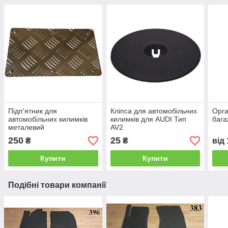
Підп'ятник для
Кліпса для автомобільних
Орга
автомобільних килимків
килимків для AUDI Тип
бага
металевий
AV2
250
25
₴
₴
від
Купити
Купити
Подібні товари компанії