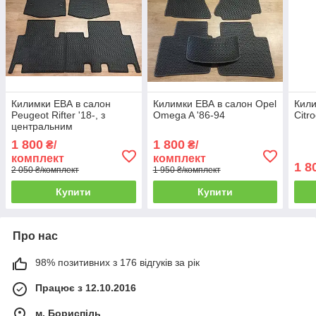
Килимки ЕВА в салон
Килимки ЕВА в салон Opel
Кили
Peugeot Rifter '18-, з
Omega A '86-94
Citr
центральним
підлокітником
1 800
1 800
₴/
₴/
комплект
комплект
1 8
2 050 ₴/комплект
1 950 ₴/комплект
Купити
Купити
Про нас
98% позитивних з 176 відгуків за рік
Працює з 12.10.2016
м. Бориспіль