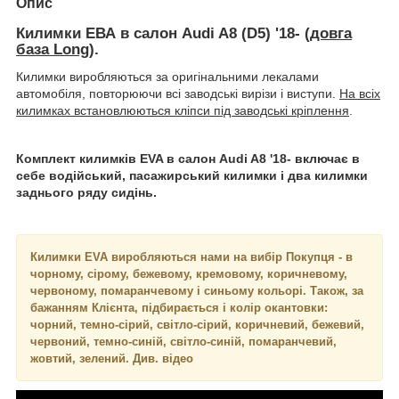
Опис
Килимки ЕВА в салон Audi A8 (D5) '18- (
довга
база Long
).
Килимки виробляються за оригінальними лекалами
автомобіля, повторюючи всі заводські вирізи і виступи.
На всіх
килимках встановлюються кліпси під заводські кріплення
.
Комплект килимків EVA в салон Audi A8 '18- включає в
себе водійський, пасажирський килимки і два килимки
заднього ряду сидінь.
Килимки EVA виробляються нами на вибір Покупця - в
чорному, сірому, бежевому, кремовому, коричневому,
червоному, помаранчевому і синьому кольорі. Також, за
бажанням Клієнта, підбирається і колір окантовки:
чорний, темно-сірий, світло-сірий, коричневий, бежевий,
червоний, темно-синій, світло-синій, помаранчевий,
жовтий, зелений. Див. відео