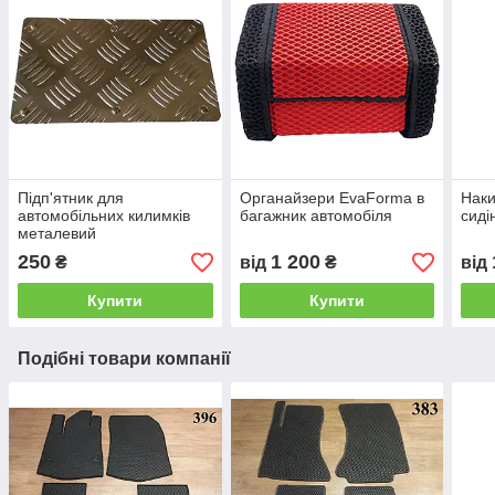
Підп'ятник для
Органайзери EvaForma в
Нак
автомобільних килимків
багажник автомобіля
сиді
металевий
250
1 200
₴
від
₴
від
Купити
Купити
Подібні товари компанії