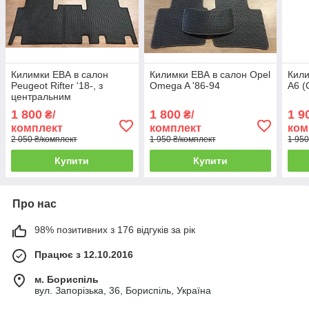
Килимки ЕВА в салон
Килимки ЕВА в салон Opel
Кили
Peugeot Rifter '18-, з
Omega A '86-94
A6 (
центральним
підлокітником
1 800
1 800
1 9
₴/
₴/
комплект
комплект
ком
2 050 ₴/комплект
1 950 ₴/комплект
1 950
Купити
Купити
Про нас
98% позитивних з 176 відгуків за рік
Працює з 12.10.2016
м. Бориспіль
вул. Запорізька, 36, Бориспіль, Україна