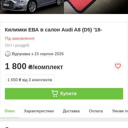
Килимки ЕВА в салон Audi A8 (D5) '18-
Під замовлення
Опт і роздріб
Відправка з
15 серпня 2026
1 800
₴/комплект
1 650 ₴
від 3 комплектів
Купити
Опис
Характеристики
Доставка
Оплата
Умови п