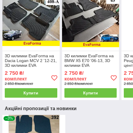
3D килимки EvaForma на
3D килимки EvaForma на
3D к
Dacia Logan MCV 2 '12-21,
BMW X5 E70 '06-13, 3D
Peuge
​3D килимки EVA
килимки EVA
цен
підл
2 750
2 750
2 7
₴/
₴/
EVA
комплект
комплект
ком
2 850 ₴/комплект
2 850 ₴/комплект
2 850
Купити
Купити
Акційні пропозиції та новинки
–3%