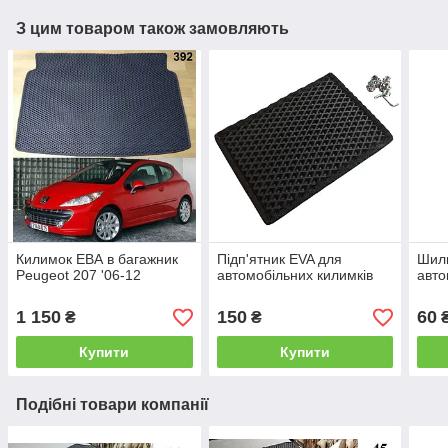
З цим товаром також замовляють
Килимок ЕВА в багажник
Підп'ятник EVA для
Шиль
Peugeot 207 '06-12
автомобільних килимків
авто
1 150
150
60
₴
₴
Купити
Купити
Подібні товари компанії