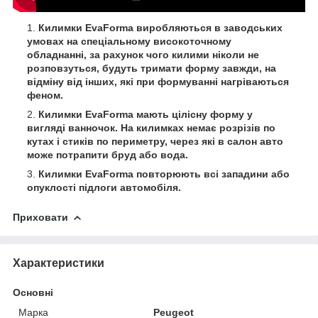
Килимки EvaForma виробляються в заводських
умовах на спеціальному високоточному
обладнанні, за рахунок чого килими ніколи не
розповзуться, будуть тримати форму завжди, на
відміну від інших, які при формуванні нагріваються
феном.
Килимки EvaForma мають цілісну форму у
вигляді ванночок. На килимках немає розрізів по
кутах і стиків по периметру, через які в салон авто
може потрапити бруд або вода.
Килимки EvaForma повторюють всі западини або
опуклості підлоги автомобіля.
Приховати
Характеристики
Основні
Марка
Peugeot