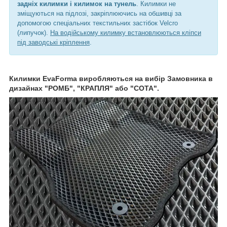
задніх килимки і килимок на тунель
. Килимки не
зміщуються на підлозі, закріплюючись на обшивці за
допомогою спеціальних текстильних застібок Velcro
(липучок).
На водійському килимку встановлюються кліпси
під заводські кріплення
.
Килимки EvaForma виробляються на вибір Замовника в
дизайнах "РОМБ", "КРАПЛЯ" або "СОТА".