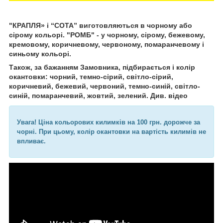
"КРАПЛЯ» і “СОТА” виготовляються в чорному або
сірому кольорі. "РОМБ" - у чорному, сірому, бежевому,
кремовому, коричневому, червоному, помаранчевому і
синьому кольорі.
Також, за бажанням Замовника, підбирається і колір
окантовки: чорний, темно-сірий, світло-сірий,
коричневий, бежевий, червоний, темно-синій, світло-
синій, помаранчевий, жовтий, зелений. Див. відео
Увага! Ціна кольорових килимків на 100 грн. дорожче за
чорні. При цьому, колір окантовки на вартість килимів не
впливає.