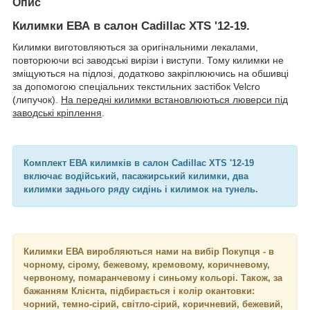
Опис
Килимки ЕВА в салон Cadillac XTS '12-19.
Килимки виготовляються за оригінальними лекалами,
повторюючи всі заводські вирізи і виступи. Тому килимки не
зміщуються на підлозі, додатково закріплюючись на обшивці
за допомогою спеціальних текстильних застібок Velcro
(липучок).
На передні килимки встановлюються люверси під
заводські кріплення
.
Комплект ЕВА килимків в салон Cadillac XTS '12-19
включає водійський, пасажирський килимки, два
килимки заднього ряду сидінь і килимок на тунель.
Килимки ЕВА виробляються нами на вибір Покупця - в
чорному, сірому, бежевому, кремовому, коричневому,
червоному, помаранчевому і синьому кольорі. Також, за
бажанням Клієнта, підбирається і колір окантовки:
чорний, темно-сірий, світло-сірий, коричневий, бежевий,