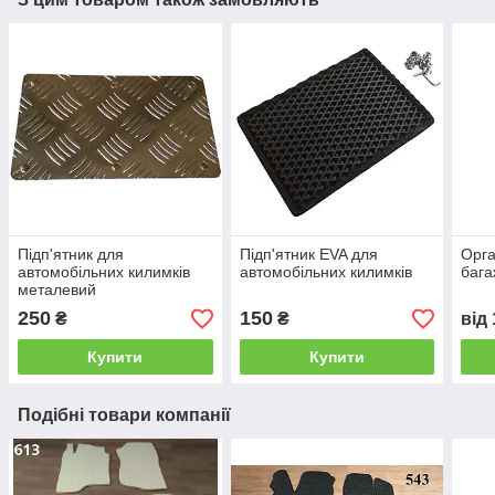
Підп'ятник для
Підп'ятник EVA для
Орга
автомобільних килимків
автомобільних килимків
бага
металевий
250
150
₴
₴
від
Купити
Купити
Подібні товари компанії