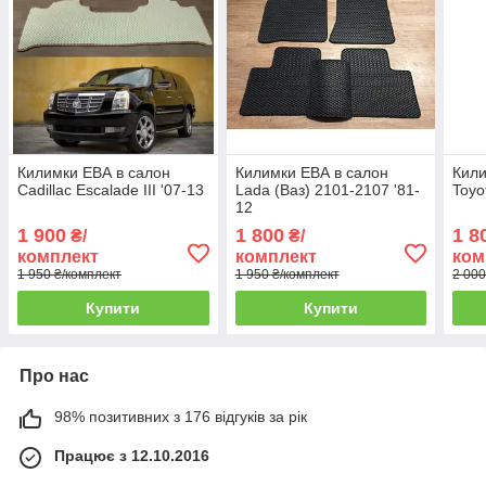
Килимки ЕВА в салон
Килимки ЕВА в салон
Кили
Cadillac Escalade III '07-13
Lada (Ваз) 2101-2107 '81-
Toyo
12
1 900
1 800
1 8
₴/
₴/
комплект
комплект
ком
1 950 ₴/комплект
1 950 ₴/комплект
2 000
Купити
Купити
Про нас
98% позитивних з 176 відгуків за рік
Працює з 12.10.2016