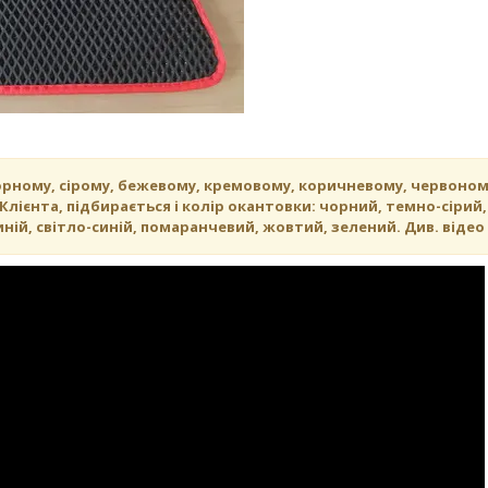
орному, сірому, бежевому, кремовому, коричневому, червоном
лієнта, підбирається і колір окантовки: чорний, темно-сірий,
ній, світло-синій, помаранчевий, жовтий, зелений. Див. відео