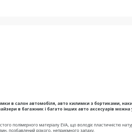
мки в салон автомобіля, авто килимки з бортиками, наки
йзери в багажник і багато інших авто аксесуарів можна 
того полімерного матеріалу EVA, що володіє пластичністю натура
вин, позбавлений різкого, неприємного запаху.