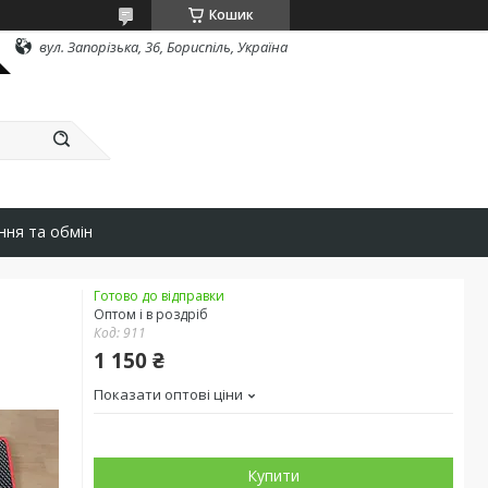
Кошик
вул. Запорізька, 36, Бориспіль, Україна
ння та обмін
Готово до відправки
Оптом і в роздріб
Код:
911
1 150 ₴
Показати оптові ціни
Купити