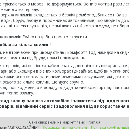
е тріскаються в мороз, не деформуються. Вони в чотири рази легш
імерного матеріалу.
верхня килимків складається з безлічі ромбоподібних сот. За за
рів води, бруду, льоду в порожнинах автокилимків, що зводить до
ак і літню експлуатацію, не змінюють свій колір згодом, не вбир
 килимків EVA їх потрібно просто струсити.
обіля за кілька хвилин!
і, не втрачаючи при цьому стиль і комфорт? Тоді накидки на сид
йним захистом від бруду, плям і пошкоджень.
 матеріалів, які не тільки забезпечать довговічність використанн
ри або Екошкіри в різних кольорах і дизайнах, щоб ви могли виб
накидки оснащені еластичними ременями і засувками, які дають зм
 всього за кілька хвилин, що дуже зручно.
ь від пошкоджень, а й додадуть додатковий комфорт під час поїз
ючи тепло взимку.
гляд салону вашого автомобіля і захистити від щоденног
оварів, відмінний сервіс і задоволення від використання 
Сайт створений на маркетплейсі
Prom.ua
Магазин "АВТОДИЗАЙНЕР" |
Поскаржитися на контент
|
Політика конфіденцій