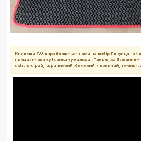
Килимки EVA виробляються нами на вибір Покупця - в ч
помаранчевому і синьому кольорі. Також, за бажанням К
світло-сірий, коричневий, бежевий, червоний, темно-си