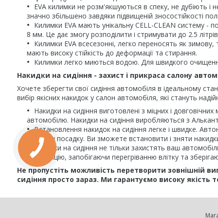
EVA килимки не розм'якшуються в спеку, не дубіють і н
значно збільшено завдяки підвищеній зносостійкості пол
Килимки EVA мають унікальну CELL-CLEAN систему - по
8 мм. Це дає змогу розподілити і стримувати до 2.5 літ
Килимки EVA всесезонні, легко переносять як зимову, т
мають високу стійкість до деформації та стирання.
Килимки легко миються водою. Для швидкого очищення
Накидки на сидіння - захист і прикраса салону автом
Хочете зберегти свої сидіння автомобіля в ідеальному стан
вибір якісних накидок у салон автомобіля, які стануть наді
Накидки на сидіння виготовлені з міцних і довговічних
автомобілю. Накидки на сидіння виробляються з Альканта
Встановлення накидок на сидіння легке і швидке. Авто
ідеальну посадку. Ви зможете встановити і зняти накидки
Накидки на сидіння не тільки захистять ваш автомобіл
вентиляцію, запобігаючи перегріванню влітку та зберіга
Не пропустіть можливість перетворити зовнішній ви
сидіння просто зараз. Ми гарантуємо високу якість т