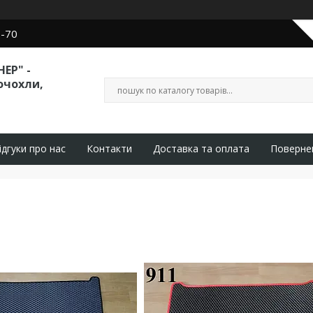
0-70
ЕР" -
очохли,
ідгуки про нас
Контакти
Доставка та оплата
Поверне