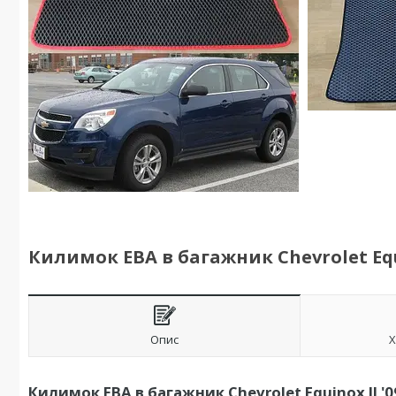
Килимок ЕВА в багажник Chevrolet Equi
Опис
Х
Килимок ЕВА в багажник Chevrolet Equinox II '0