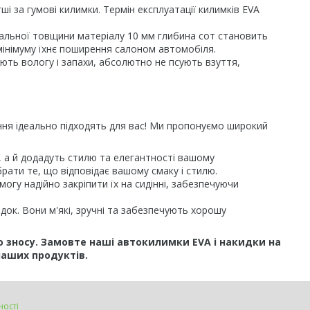
і за гумові килимки. Термін експлуатації килимків EVA
гальної товщини матеріалу 10 мм глибина сот становить
 мінімуму їхнє поширення салоном автомобіля.
ають вологу і запахи, абсолютно не псують взуття,
іння ідеально підходять для вас! Ми пропонуємо широкий
я, а й додадуть стилю та елегантності вашому
рати те, що відповідає вашому смаку і стилю.
огу надійно закріпити їх на сидінні, забезпечуючи
док. Вони м'які, зручні та забезпечують хорошу
о зносу. Замовте наші автокилимки EVA і накидки на
наших продуктів.
ності