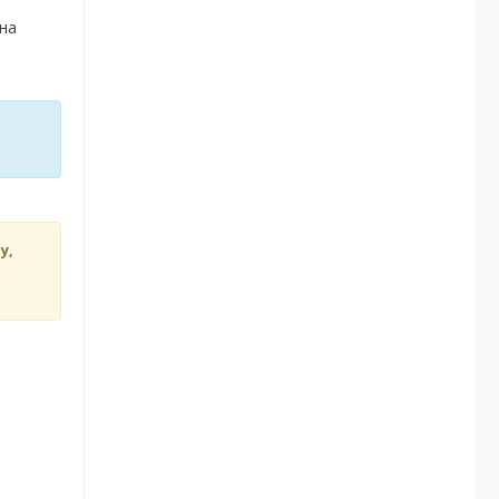
 на
у,