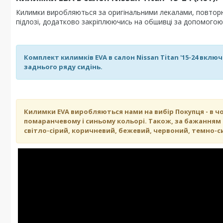
Килимки виробляються за оригінальними лекалами, повторюю
підлозі, додатково закріплюючись на обшивці за допомогою с
Комплект килимків EVA в салон Nissan Titan '15-24 вклю
заднього ряду сидінь.
Килимки EVA виробляються нами на вибір Покупця - в ч
помаранчевому і синьому кольорі. Також, за бажанням К
світло-сірий, коричневий, бежевий, червоний, темно-си