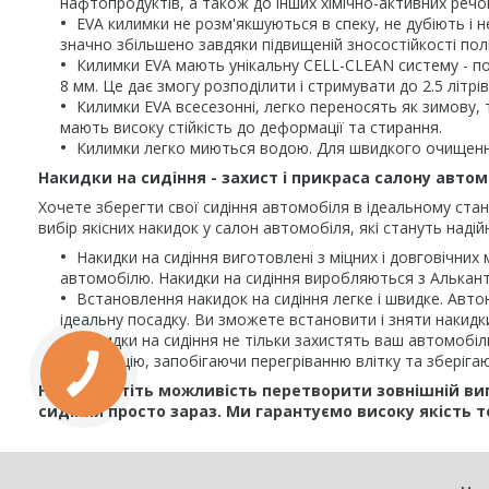
нафтопродуктів, а також до інших хімічно-активних речо
EVA килимки не розм'якшуються в спеку, не дубіють і н
значно збільшено завдяки підвищеній зносостійкості пол
Килимки EVA мають унікальну CELL-CLEAN систему - по
8 мм. Це дає змогу розподілити і стримувати до 2.5 літ
Килимки EVA всесезонні, легко переносять як зимову, т
мають високу стійкість до деформації та стирання.
Килимки легко миються водою. Для швидкого очищення
Накидки на сидіння - захист і прикраса салону автом
Хочете зберегти свої сидіння автомобіля в ідеальному стан
вибір якісних накидок у салон автомобіля, які стануть наді
Накидки на сидіння виготовлені з міцних і довговічних
автомобілю. Накидки на сидіння виробляються з Альканта
Встановлення накидок на сидіння легке і швидке. Авто
ідеальну посадку. Ви зможете встановити і зняти накидки
Накидки на сидіння не тільки захистять ваш автомобіл
вентиляцію, запобігаючи перегріванню влітку та зберіга
Не пропустіть можливість перетворити зовнішній ви
сидіння просто зараз. Ми гарантуємо високу якість т