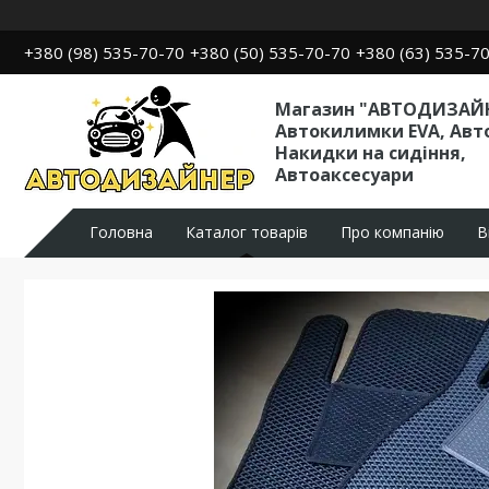
+380 (98) 535-70-70
+380 (50) 535-70-70
+380 (63) 535-7
Магазин "АВТОДИЗАЙН
Автокилимки EVA, Авт
Накидки на сидіння,
Автоаксесуари
Головна
Каталог товарів
Про компанію
В