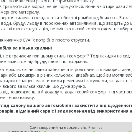
вин, позбавлений різкого, неприємного запаху.
е тріскаються в мороз, не деформуються. Вони в чотири рази легш
імерного матеріалу.
верхня килимків складається з безлічі ромбоподібних сот. За за
рів води, бруду, льоду в порожнинах автокилимків, що зводить до
ак і літню експлуатацію, не змінюють свій колір згодом, не вбир
 килимків EVA їх потрібно просто струсити.
обіля за кілька хвилин!
і, не втрачаючи при цьому стиль і комфорт? Тоді накидки на сид
йним захистом від бруду, плям і пошкоджень.
 матеріалів, які не тільки забезпечать довговічність використанн
ри або Екошкіри в різних кольорах і дизайнах, щоб ви могли виб
накидки оснащені еластичними ременями і засувками, які дають зм
 всього за кілька хвилин, що дуже зручно.
ь від пошкоджень, а й додадуть додатковий комфорт під час поїз
ючи тепло взимку.
гляд салону вашого автомобіля і захистити від щоденног
оварів, відмінний сервіс і задоволення від використання 
Сайт створений на маркетплейсі
Prom.ua