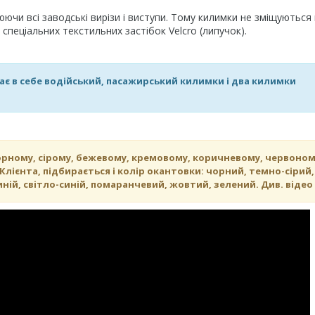
чи всі заводські вирізи і виступи. Тому килимки не зміщуються
пеціальних текстильних застібок Velcro (липучок).
чає в себе водійський, пасажирський килимки і два килимки
орному, сірому, бежевому, кремовому, коричневому, червоном
лієнта, підбирається і колір окантовки: чорний, темно-сірий,
ній, світло-синій, помаранчевий, жовтий, зелений. Див. відео