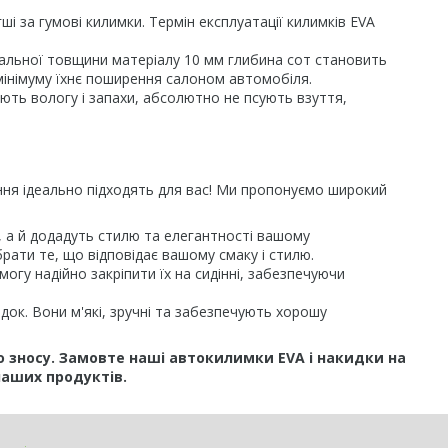
і за гумові килимки. Термін експлуатації килимків EVA
гальної товщини матеріалу 10 мм глибина сот становить
 мінімуму їхнє поширення салоном автомобіля.
ають вологу і запахи, абсолютно не псують взуття,
іння ідеально підходять для вас! Ми пропонуємо широкий
я, а й додадуть стилю та елегантності вашому
рати те, що відповідає вашому смаку і стилю.
огу надійно закріпити їх на сидінні, забезпечуючи
док. Вони м'які, зручні та забезпечують хорошу
о зносу. Замовте наші автокилимки EVA і накидки на
наших продуктів.