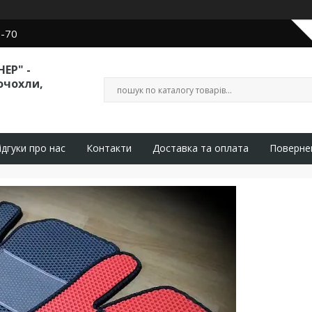
0-70
ЕР" -
очохли,
ідгуки про нас
Контакти
Доставка та оплата
Поверне