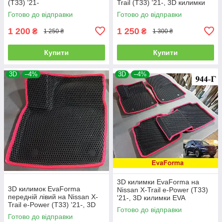
(T33) '21-
Trail (T33) '21-, 3D килимки
EVA
Готово до відправки
Готово до відправки
1 200
1 250
₴
₴
1 250 ₴
1 300 ₴
Купити
Купити
3D
–4%
3D
–4%
3D килимки EvaForma на
3D килимок EvaForma
Nissan X-Trail e-Power (T33)
передній лівий на Nissan X-
'21-, 3D килимки EVA
Trail e-Power (T33) '21-, 3D
Готово до відправки
килимки EVA
Готово до відправки