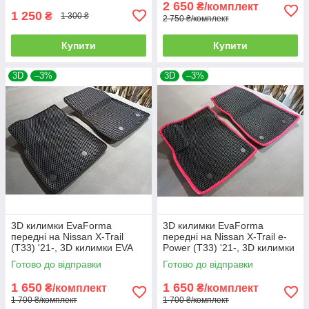
2 650
₴/комплект
1 250
₴
1 300 ₴
2 750 ₴/комплект
Купити
Купити
3D
–3%
3D
–3%
3D килимки EvaForma
3D килимки EvaForma
передні на Nissan X-Trail
передні на Nissan X-Trail e-
(T33) '21-, 3D килимки EVA
Power (T33) '21-, 3D килимки
EVA
Готово до відправки
Готово до відправки
1 650
1 650
₴/комплект
₴/комплект
1 700 ₴/комплект
1 700 ₴/комплект