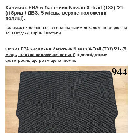
Килимок ЕВА в багажник Nissan X-Trail (T33) '21-
(
гібрид / ДВЗ, 5 місць, верхнє положення
полиці
).
Килимок виробляється за оригінальним лекалом, повторюючи
всі заводські вирізи і виступи.
Форма ЕВА килимка в багажник Nissan X-Trail (T33) '21- (
5
місць, верхнє положення полиці
) відповідатиме
фотографії, що розміщена нижче.