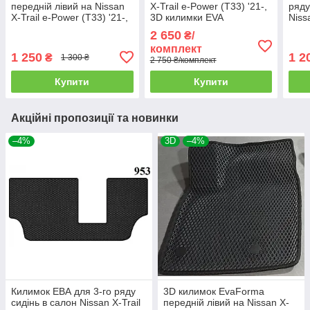
передній лівий на Nissan
X-Trail e-Power (T33) '21-,
ряду
X-Trail e-Power (T33) '21-,
3D килимки EVA
Niss
3D килимки EVA
2 650
₴/
комплект
1 250
1 2
₴
1 300 ₴
2 750 ₴/комплект
Купити
Купити
Акційні пропозиції та новинки
–4%
3D
–4%
Килимок ЕВА для 3-го ряду
3D килимок EvaForma
сидінь в салон Nissan X-Trail
передній лівий на Nissan X-