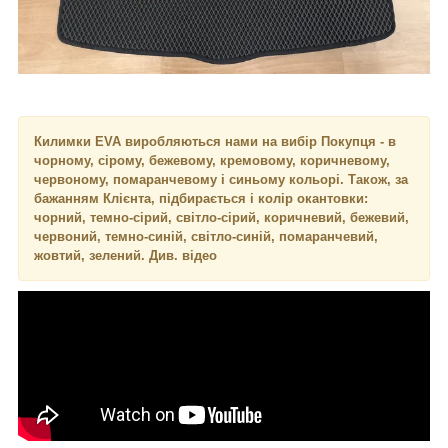
Килимки EVA виробляються нами на вибір Покупця - в
чорному, сірому, бежевому, кремовому, коричневому,
червоному, помаранчевому і синьому кольорі. Також, за
бажанням Клієнта, підбирається і колір окантовки:
чорний, темно-сірий, світло-сірий, коричневий, бежевий,
червоний, темно-синій, світло-синій, помаранчевий,
жовтий, зелений. Див. відео