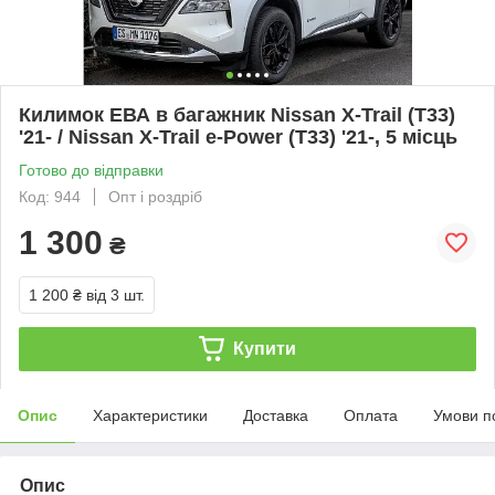
Килимок ЕВА в багажник Nissan X-Trail (T33)
'21- / Nissan X-Trail e-Power (T33) '21-, 5 місць
Готово до відправки
Код: 944
Опт і роздріб
1 300
₴
1 200 ₴
від 3 шт.
Купити
Опис
Характеристики
Доставка
Оплата
Умови п
Опис