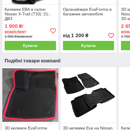
Килимки ЕВА в салон
Органайзери EvaForma в
3D к
Nissan X-Trail (T33) '21-,
багажник автомобіля
Nissa
ДВЗ
3D к
1 900
2 6
₴/
комплект
ком
1 200
від
₴
1 950 ₴/комплект
2 750
Купити
Купити
Подібні товари компанії
3D килимок EvaForma
3D килимки Eva на Nissan
Кили