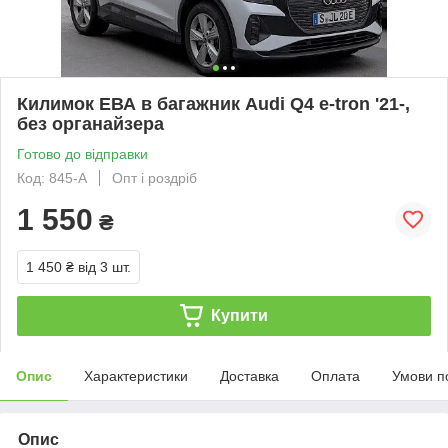
Килимок ЕВА в багажник Audi Q4 e-tron '21-,
без органайзера
Готово до відправки
Код: 845-А
Опт і роздріб
1 550
₴
1 450 ₴
від 3 шт.
Купити
Опис
Характеристики
Доставка
Оплата
Умови п
Опис