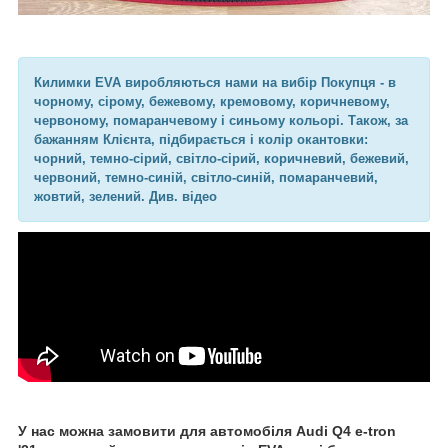
Килимки EVA виробляються нами на вибір Покупця - в
чорному, сірому, бежевому, кремовому, коричневому,
червоному, помаранчевому і синьому кольорі. Також, за
бажанням Клієнта, підбирається і колір окантовки:
чорний, темно-сірий, світло-сірий, коричневий, бежевий,
червоний, темно-синій, світло-синій, помаранчевий,
жовтий, зелений. Див. відео
У нас можна замовити для автомобіля Audi Q4 e-tron