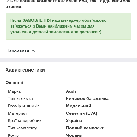
'21-
як
повний комплект килимків EVA, так і будь килимок
окремо.
Після ЗАМОВЛЕННЯ наш менеджер обов'язково
зв'яжеться з Вами найближчим часом для
уточнення деталей замовлення та доставки :)
Приховати
Характеристики
Основні
Марка
Audi
Тип килимка
Килимок багажника
Розмір килимків
Модельний
Матеріал
Севелин (EVA)
Країна виробник
Україна
Тип комплекту
Повний комплект
Колір
Чорний