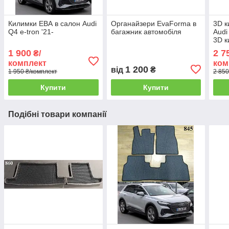
Килимки ЕВА в салон Audi
Органайзери EvaForma в
3D к
Q4 e-tron '21-
багажник автомобіля
Audi
3D к
1 900
2 7
₴/
комплект
ком
1 200
від
₴
1 950 ₴/комплект
2 850
Купити
Купити
Подібні товари компанії