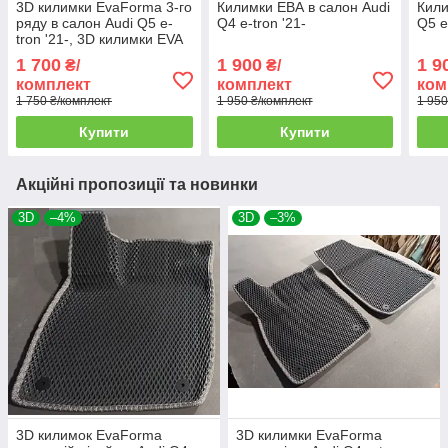
3D килимки EvaForma 3-го
Килимки ЕВА в салон Audi
Кили
ряду в салон Audi Q5 e-
Q4 e-tron '21-
Q5 e
tron '21-, 3D килимки EVA
1 700
1 900
1 9
₴/
₴/
комплект
комплект
ком
1 750 ₴/комплект
1 950 ₴/комплект
1 950
Купити
Купити
Акційні пропозиції та новинки
3D
–4%
3D
–3%
3D килимок EvaForma
3D килимки EvaForma