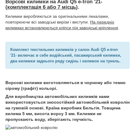
Ворсові килимки на Audi Q5 e-tron '21-
(
комплектація 6 або 7 місць
).
Килимки виробляються за оригінальними лекалами,
повторюючи всі заводські вирізи і виступи.
На передніх
килимках встановлюються кліпси під заводські кріплення
.
Комплект текстильних килимків у салон Audi Q5 e-tron
'21-
включає в себе водійський, пасажирський килимки,
два килимки заднього ряду сидінь і килимок на тунель.
Ворсові килимки виготовляються в чорному або темно
сірому (графіт) кольорі.
Для виробництва автомобільних килимків нами
використовується зносостійкий автомобільний ковролін
на гумовій основі. Країна виробник Бельгія. Товщина
килима 5 мм, висота ворсу 3 мм. Килимки не
пропускають воду, зберігають гнучкість.