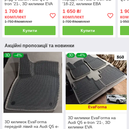
tron '21-, 3D килимки EVA
'18-22, килимки ЕВА
1 700
1 650
1 9
₴/
₴/
комплект
комплект
ком
1 750 ₴/комплект
1 700 ₴/комплект
1 950
Купити
Купити
Акційні пропозиції та новинки
3D
–4%
3D
–4%
3D килимки EvaForma на
3D килимок EvaForma
Audi Q5 e-tron '21-, 3D
передній лівий на Audi Q5 e-
килимки EVA