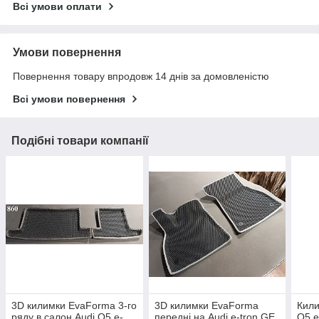
Всі умови оплати
Умови повернення
Повернення товару впродовж 14 днів за домовленістю
Всі умови повернення
Подібні товари компанії
3D килимки EvaForma 3-го
3D килимки EvaForma
Кили
ряду в салон Audi Q5 e-
передні на Audi e-tron GE
Q5 e