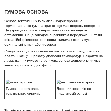
ГУМОВА ОСНОВА
Основа текстильних килимків - водонепроникна
термопластична гумова крихта, що має шорстку поверхню.
Це утримує килимок у нерухомому стані на підлозі
автомобіля. Якщо заводом-виробником передбачені штатні
фіксаційні кріплення, то в наших килимах стоятимуть
оригінальні кліпси або люверси.
Спеціальна гумова основа не має запаху в спеку, зберігає
еластичність у широкому діапазоні температур. Покриття не
ламається як гумово-пластикова основа дешевих килимків
інших виробників. Див. фото:
Гумова основа наших
Дешевий ковролін на
текстильних килимків
пластиковій основі
Термін виготовлення килимків - 2 дні з моменту