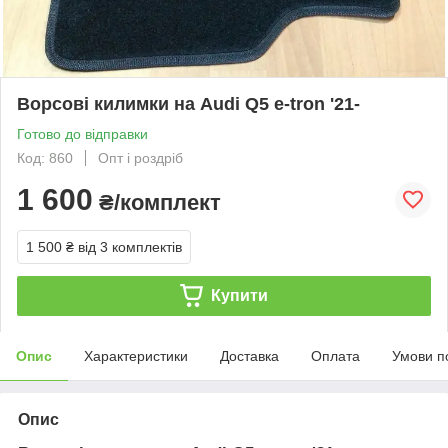
Ворсові килимки на Audi Q5 e-tron '21-
Готово до відправки
Код: 860
Опт і роздріб
1 600
₴/комплект
1 500 ₴
від 3 комплектів
Купити
Опис
Характеристики
Доставка
Оплата
Умови п
Опис