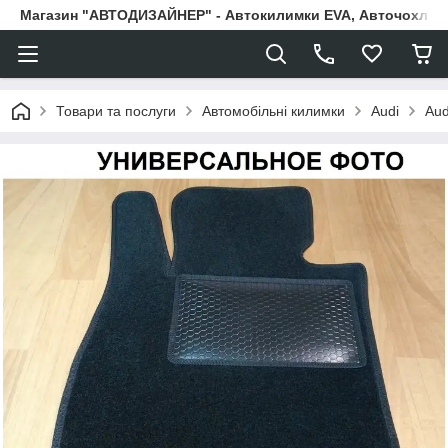
Магазин "АВТОДИЗАЙНЕР" - Автокилимки EVA, Авточохли, Н
Товари та послуги
Автомобільні килимки
Audi
Aud