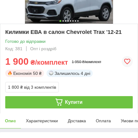
Килимки ЕВА в салон Chevrolet Trax '12-21
Готово до відправки
Код: 381
Опт і роздріб
1 900
₴/комплект
1 950 ₴/комплект
Економія
50 ₴
Залишилось
4 дні
1 800 ₴
від 3 комплектів
Купити
Опис
Характеристики
Доставка
Оплата
Умови п