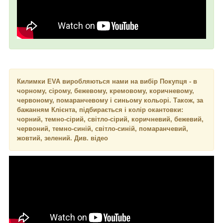
Килимки EVA виробляються нами на вибір Покупця - в
чорному, сірому, бежевому, кремовому, коричневому,
червоному, помаранчевому і синьому кольорі. Також, за
бажанням Клієнта, підбирається і колір окантовки:
чорний, темно-сірий, світло-сірий, коричневий, бежевий,
червоний, темно-синій, світло-синій, помаранчевий,
жовтий, зелений. Див. відео