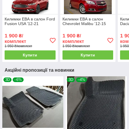
Килимки ЕВА в салон Ford
Килимки ЕВА в салон
Кили
Fusion USA '12-21
Chevrolet Malibu '12-15
Daci
1 900
1 900
1 9
₴/
₴/
комплект
комплект
ком
1 950 ₴/комплект
1 950 ₴/комплект
1 950
Купити
Купити
Акційні пропозиції та новинки
3D
–6%
3D
–4%