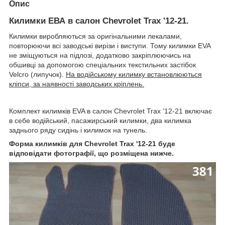
Опис
Килимки ЕВА в салон Chevrolet Trax '12-21.
Килимки виробляються за оригінальними лекалами,
повторюючи всі заводські вирізи і виступи. Тому килимки EVA
не зміщуються на підлозі, додатково закріплюючись на
обшивці за допомогою спеціальних текстильних застібок
Velcro (липучок).
На водійському килимку встановлюються
кліпси, за наявності заводських кріплень.
Комплект килимків EVA в салон Chevrolet Trax '12-21 включає
в себе водійський, пасажирський килимки, два килимка
заднього ряду сидінь і килимок на тунель.
Форма килимків для Chevrolet Trax '12-21 буде
відповідати фотографії, що розміщена нижче.