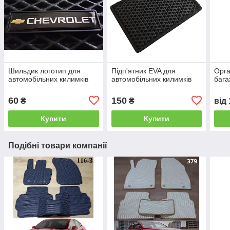
Шильдик логотип для
Підп'ятник EVA для
Орга
автомобільних килимків
автомобільних килимків
бага
60
150
₴
₴
від
Купити
Купити
Подібні товари компанії