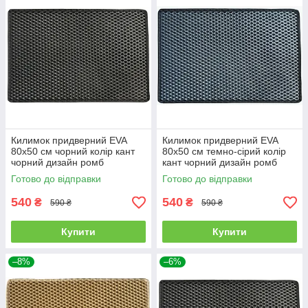
Килимок придверний EVA
Килимок придверний EVA
80х50 см чорний колір кант
80х50 см темно-сірий колір
чорний дизайн ромб
кант чорний дизайн ромб
Готово до відправки
Готово до відправки
540
540
₴
₴
590 ₴
590 ₴
Купити
Купити
–8%
–6%