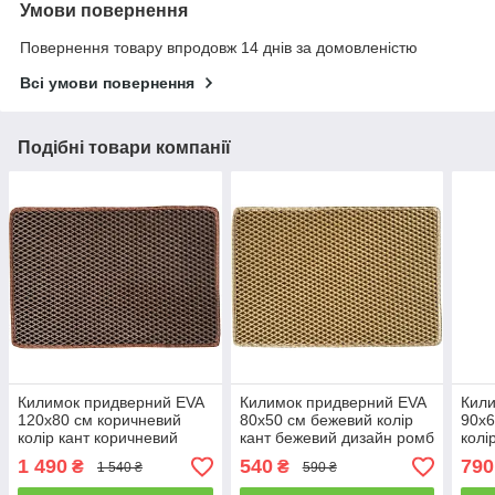
Умови повернення
Повернення товару впродовж 14 днів за домовленістю
Всі умови повернення
Подібні товари компанії
Килимок придверний EVA
Килимок придверний EVA
Кили
120х80 см коричневий
80х50 см бежевий колір
90х6
колір кант коричневий
кант бежевий дизайн ромб
колі
дизайн ромб
ром
1 490
540
790
₴
₴
1 540 ₴
590 ₴