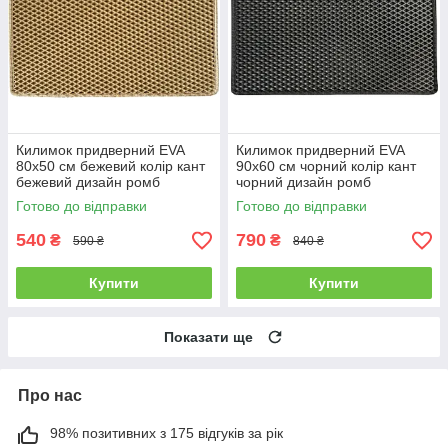
Килимок придверний EVA
Килимок придверний EVA
80х50 см бежевий колір кант
90х60 см чорний колір кант
бежевий дизайн ромб
чорний дизайн ромб
Готово до відправки
Готово до відправки
540
790
₴
₴
590 ₴
840 ₴
Купити
Купити
Показати ще
Про нас
98% позитивних з 175 відгуків за рік