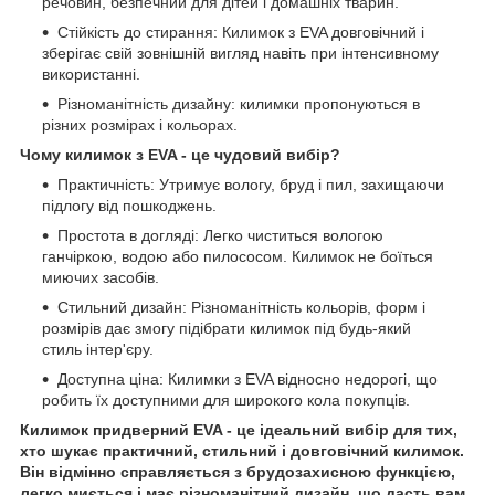
речовин, безпечний для дітей і домашніх тварин.
Стійкість до стирання: Килимок з EVA довговічний і
зберігає свій зовнішній вигляд навіть при інтенсивному
використанні.
Різноманітність дизайну: килимки пропонуються в
різних розмірах і кольорах.
Чому килимок з EVA - це чудовий вибір?
Практичність: Утримує вологу, бруд і пил, захищаючи
підлогу від пошкоджень.
Простота в догляді: Легко чиститься вологою
ганчіркою, водою або пилососом. Килимок не боїться
миючих засобів.
Стильний дизайн: Різноманітність кольорів, форм і
розмірів дає змогу підібрати килимок під будь-який
стиль інтер'єру.
Доступна ціна: Килимки з EVA відносно недорогі, що
робить їх доступними для широкого кола покупців.
Килимок придверний EVA - це ідеальний вибір для тих,
хто шукає практичний, стильний і довговічний килимок.
Він відмінно справляється з брудозахисною функцією,
легко миється і має різноманітний дизайн, що дасть вам