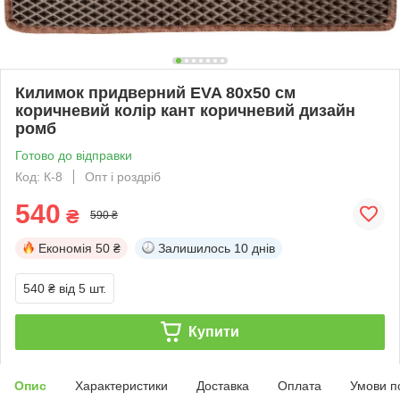
Килимок придверний EVA 80х50 см
коричневий колір кант коричневий дизайн
ромб
Готово до відправки
Код: К-8
Опт і роздріб
540
₴
590 ₴
Економія
50 ₴
Залишилось
10 днів
540 ₴
від 5 шт.
Купити
Опис
Характеристики
Доставка
Оплата
Умови п