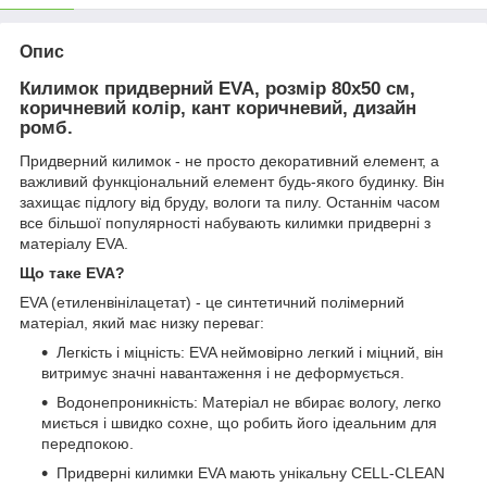
Опис
Килимок придверний EVA, розмір 80х50 см,
коричневий колір, кант коричневий, дизайн
ромб.
Придверний килимок - не просто декоративний елемент, а
важливий функціональний елемент будь-якого будинку. Він
захищає підлогу від бруду, вологи та пилу. Останнім часом
все більшої популярності набувають килимки придверні з
матеріалу EVA.
Що таке EVA?
EVA (етиленвінілацетат) - це синтетичний полімерний
матеріал, який має низку переваг:
Легкість і міцність: EVA неймовірно легкий і міцний, він
витримує значні навантаження і не деформується.
Водонепроникність: Матеріал не вбирає вологу, легко
миється і швидко сохне, що робить його ідеальним для
передпокою.
Придверні килимки EVA мають унікальну CELL-CLEAN