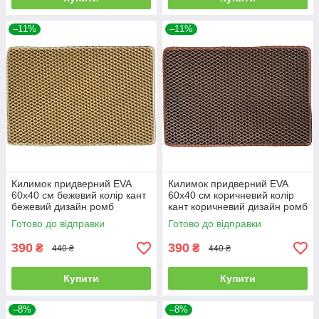
–11%
–11%
Килимок придверний EVA
Килимок придверний EVA
60х40 см бежевий колір кант
60х40 см коричневий колір
бежевий дизайн ромб
кант коричневий дизайн ромб
Готово до відправки
Готово до відправки
390
390
₴
₴
440 ₴
440 ₴
Купити
Купити
–8%
–8%