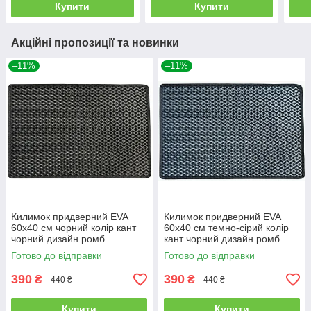
Купити
Купити
Акційні пропозиції та новинки
–11%
–11%
Килимок придверний EVA
Килимок придверний EVA
60х40 см чорний колір кант
60х40 см темно-сірий колір
чорний дизайн ромб
кант чорний дизайн ромб
Готово до відправки
Готово до відправки
390
390
₴
₴
440 ₴
440 ₴
Купити
Купити