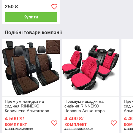
250
₴
Купити
Подібні товари компанії
Преміум накидки на
Преміум накидки на
Прем
сидіння RINNEKO
сидіння RINNEKO
сид
Коричнева Алькантара
Червона Алькантара
Альк
Чорна Екошкіра Дизайн
Дизайн Спорт 5 шт
черв
4 500
4 400
4 4
₴/
₴/
Павук 5 шт
шт
комплект
комплект
ком
4 900 ₴/комплект
4 800 ₴/комплект
4 800