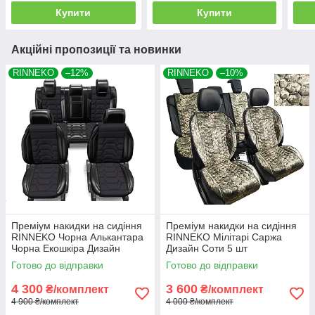
Купити
Купити
Акційні пропозиції та новинки
RINNEKO
–12%
RINNEKO
–10%
Преміум накидки на сидіння
Преміум накидки на сидіння
RINNEKO Чорна Алькантара
RINNEKO Мілітарі Саржа
Чорна Екошкіра Дизайн
Дизайн Соти 5 шт
Павук 5 шт
Готово до відправки
Готово до відправки
4 300
3 600
₴/комплект
₴/комплект
4 900 ₴/комплект
4 000 ₴/комплект