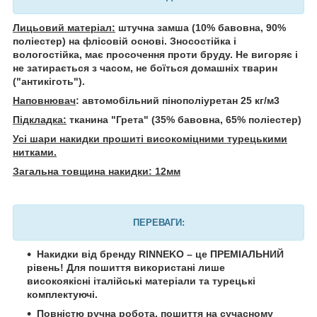
Лицьовий матеріал:
штучна замша (10% бавовна, 90%
поліестер) на флісовій основі. Зносостійка і
вологостійка, має просочення проти бруду. Не вигоряє і
не затирається з часом, не боїться домашніх тварин
("антикіготь").
Наповнювач
: автомобільний пінополіуретан 25 кг/м3
Підкладка:
тканина "Грета" (35% бавовна, 65% поліестер)
Усі шари накидки прошиті високоміцними турецькими
нитками.
Загальна товщина накидки: 12мм
ПЕРЕВАГИ:
Накидки від бренду RINNEKO – це ПРЕМІАЛЬНИЙ
рівень! Для пошиття використані лише
високоякісні італійські матеріали та турецькі
комплектуючі.
Повністю ручна робота, пошиття на сучасному