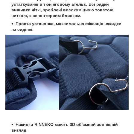
устаткуванні в тюнінговому ательє. Всі рядки
вишивки чіткі, зроблені високоміцною товстою
ниткою, з неповторним блиском.
Проста установка, максимальна фіксація накидки
на сидінні.
Накидки RINNEKO мають 3D об'ємний зовнішній
вигляд.