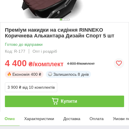
Преміум накидки на сидіння RINNEKO
Коричнева Алькантара Дизайн Спорт 5 шт
Готово до відправки
Код: R-177
Опт і роздріб
4 400
₴/комплект
4 800 ₴/комплект
Економія
400 ₴
Залишилось
8 днів
3 900 ₴
від 10 комплектів
Купити
Опис
Характеристики
Доставка
Оплата
Умови п