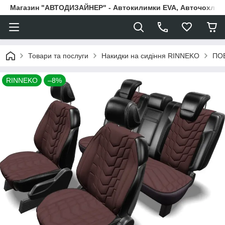
Магазин "АВТОДИЗАЙНЕР" - Автокилимки EVA, Авточохли, Н
Товари та послуги
Накидки на сидіння RINNEKO
ПО
RINNEKO
–8%