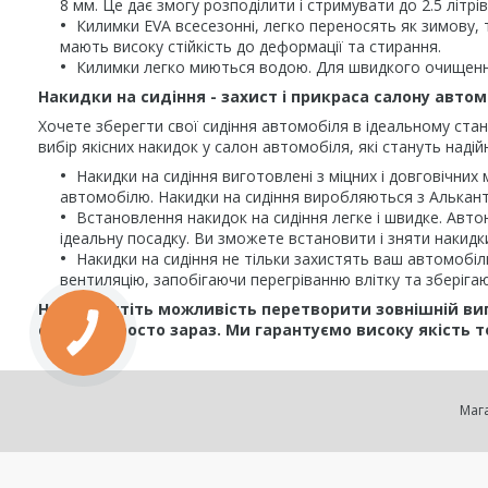
8 мм. Це дає змогу розподілити і стримувати до 2.5 літ
Килимки EVA всесезонні, легко переносять як зимову, т
мають високу стійкість до деформації та стирання.
Килимки легко миються водою. Для швидкого очищення
Накидки на сидіння - захист і прикраса салону автом
Хочете зберегти свої сидіння автомобіля в ідеальному стан
вибір якісних накидок у салон автомобіля, які стануть наді
Накидки на сидіння виготовлені з міцних і довговічних
автомобілю. Накидки на сидіння виробляються з Альканта
Встановлення накидок на сидіння легке і швидке. Авто
ідеальну посадку. Ви зможете встановити і зняти накидки
Накидки на сидіння не тільки захистять ваш автомобіл
вентиляцію, запобігаючи перегріванню влітку та зберіга
Не пропустіть можливість перетворити зовнішній ви
сидіння просто зараз. Ми гарантуємо високу якість т