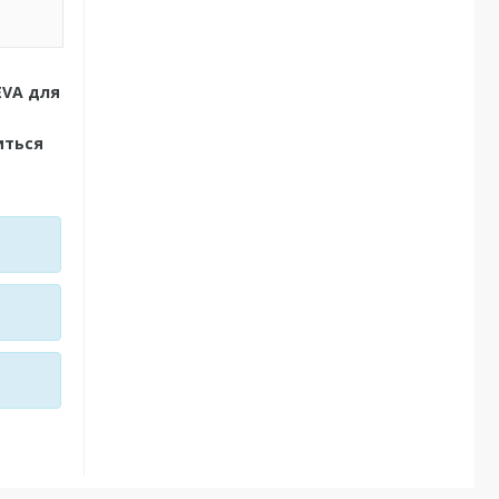
EVA для
иться