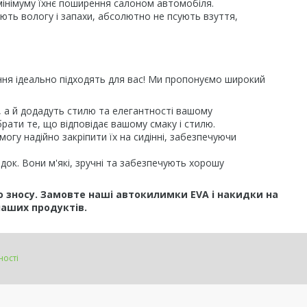
 мінімуму їхнє поширення салоном автомобіля.
ають вологу і запахи, абсолютно не псують взуття,
іння ідеально підходять для вас! Ми пропонуємо широкий
я, а й додадуть стилю та елегантності вашому
рати те, що відповідає вашому смаку і стилю.
огу надійно закріпити їх на сидінні, забезпечуючи
док. Вони м'які, зручні та забезпечують хорошу
о зносу. Замовте наші автокилимки EVA і накидки на
наших продуктів.
ності