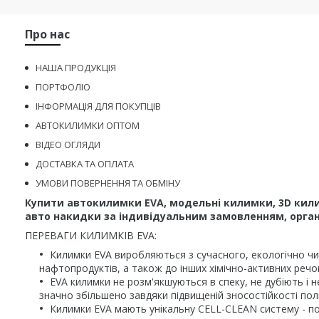
Про нас
НАША ПРОДУКЦІЯ
ПОРТФОЛІО
ІНФОРМАЦІЯ ДЛЯ ПОКУПЦІВ
АВТОКИЛИМКИ ОПТОМ
ВІДЕО ОГЛЯДИ
ДОСТАВКА ТА ОПЛАТА
УМОВИ ПОВЕРНЕННЯ ТА ОБМІНУ
Купити автокилимки EVA, модельні килимки, 3D кили
авто накидки за індивідуальним замовленням, органа
ПЕРЕВАГИ КИЛИМКІВ EVA:
Килимки EVA виробляються з сучасного, екологічно чис
нафтопродуктів, а також до інших хімічно-активних речо
EVA килимки не розм'якшуються в спеку, не дубіють і н
значно збільшено завдяки підвищеній зносостійкості пол
Килимки EVA мають унікальну CELL-CLEAN систему - по