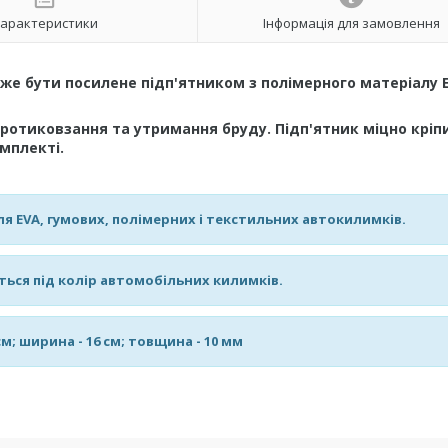
арактеристики
Інформація для замовлення
оже бути посилене підп'ятником з полімерного матеріалу 
протиковзання та утримання бруду. Підп'ятник міцно кріп
мплекті.
я EVA, гумових, полімерних і текстильних автокилимків.
ться під колір автомобільних килимків.
см; ширина - 16 см; товщина - 10 мм