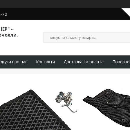
0-70
ЕР" -
очохли,
ідгуки про нас
Контакти
Доставка та оплата
Поверне