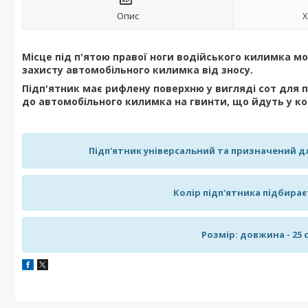
Опис
Х
Місце під п'ятою правої ноги водійського килимка м
захисту автомобільного килимка від зносу.
Підп'ятник має рифлену поверхню у вигляді сот для 
до автомобільного килимка на гвинти, що йдуть у ко
Підп'ятник універсальний та призначений дл
Колір підп'ятника підбирає
Розмір: довжина - 25 