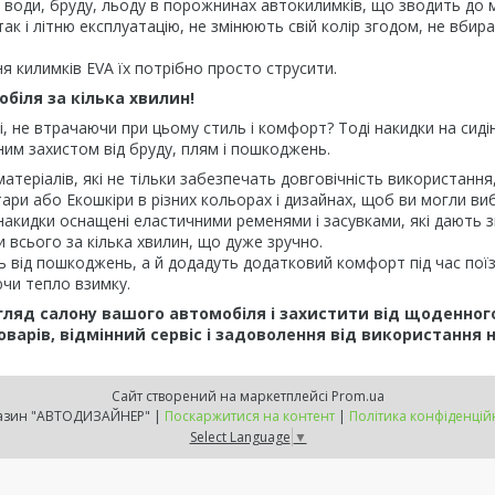
рів води, бруду, льоду в порожнинах автокилимків, що зводить до
ак і літню експлуатацію, не змінюють свій колір згодом, не вбир
 килимків EVA їх потрібно просто струсити.
обіля за кілька хвилин!
і, не втрачаючи при цьому стиль і комфорт? Тоді накидки на сид
йним захистом від бруду, плям і пошкоджень.
 матеріалів, які не тільки забезпечать довговічність використанн
ри або Екошкіри в різних кольорах і дизайнах, щоб ви могли виб
накидки оснащені еластичними ременями і засувками, які дають зм
 всього за кілька хвилин, що дуже зручно.
ь від пошкоджень, а й додадуть додатковий комфорт під час поїз
ючи тепло взимку.
гляд салону вашого автомобіля і захистити від щоденног
оварів, відмінний сервіс і задоволення від використання 
Сайт створений на маркетплейсі
Prom.ua
Магазин "АВТОДИЗАЙНЕР" |
Поскаржитися на контент
|
Політика конфіденцій
Select Language
▼