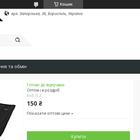
Кошик
вул. Запорізька, 36, Бориспіль, Україна
ння та обмін
Готово до відправки
Оптом і в роздріб
Код:
П-3
150 ₴
Показати оптові ціни
Купити