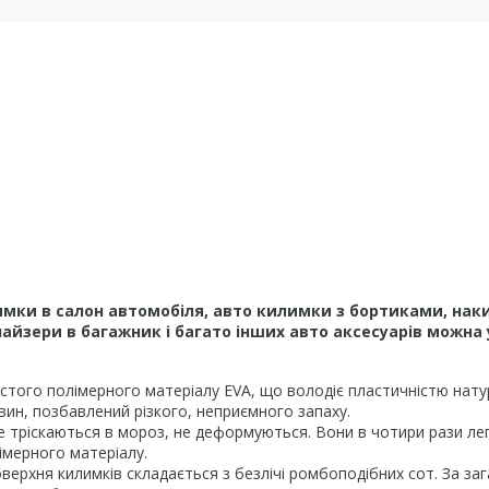
мки в салон автомобіля, авто килимки з бортиками, наки
йзери в багажник і багато інших авто аксесуарів можна 
того полімерного матеріалу EVA, що володіє пластичністю натура
вин, позбавлений різкого, неприємного запаху.
е тріскаються в мороз, не деформуються. Вони в чотири рази легш
імерного матеріалу.
верхня килимків складається з безлічі ромбоподібних сот. За за