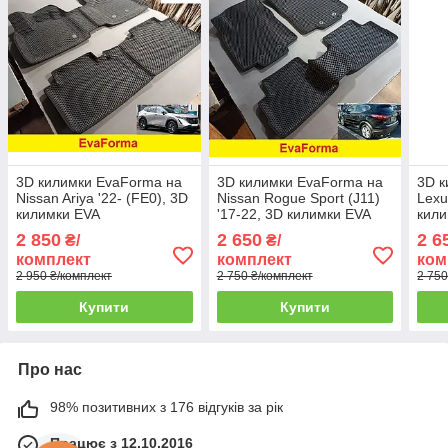
3D килимки EvaForma на
3D килимки EvaForma на
3D к
Nissan Ariya '22- (FE0), 3D
Nissan Rogue Sport (J11)
Lexu
килимки EVA
'17-22, 3D килимки EVA
кили
2 850
2 650
2 6
₴/
₴/
комплект
комплект
ком
2 950 ₴/комплект
2 750 ₴/комплект
2 750
Купити
Купити
Про нас
98% позитивних з 176 відгуків за рік
Працює з 12.10.2016