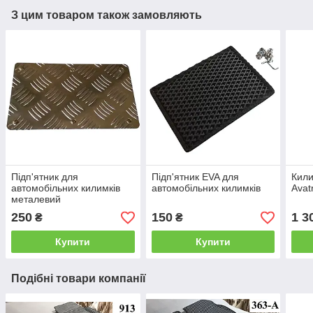
З цим товаром також замовляють
Підп'ятник для
Підп'ятник EVA для
Кили
автомобільних килимків
автомобільних килимків
Avat
металевий
250
150
1 3
₴
₴
Купити
Купити
Подібні товари компанії