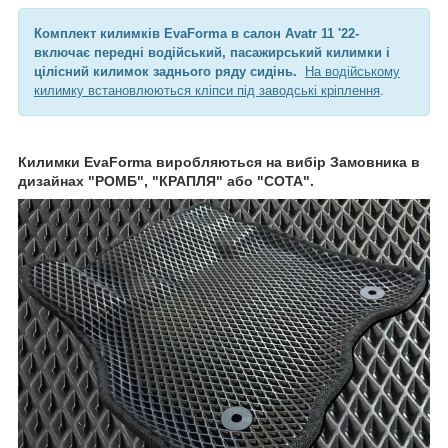
Комплект килимків EvaForma в салон Avatr 11 '22-
включає передні водійський, пасажирський килимки і
цілісний килимок заднього ряду сидінь.
На водійському
килимку встановлюються кліпси під заводські кріплення
.
Килимки EvaForma виробляються на вибір Замовника в
дизайнах "РОМБ", "КРАПЛЯ" або "СОТА".