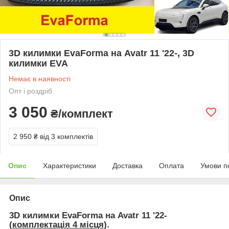
3D килимки EvaForma на Avatr 11 '22-, 3D
килимки EVA
Немає в наявності
Опт і роздріб
3 050
₴/комплект
2 950 ₴
від 3 комплектів
Опис
Характеристики
Доставка
Оплата
Умови п
Опис
3D килимки EvaForma на Avatr 11 '22-
(
комплектація 4 місця
).