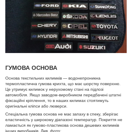
ГУМОВА ОСНОВА
Основа текстильних килимків — водонепроникна
термопластична гумова крихта, що має шорстку поверхню.
Це утримує килимок у нерухомому стані на підлозі
автомобіля. Якщо заводом-виробником передбачені штатні
фіксаційні кріплення, то в наших килимах стоятимуть
оригінальні кліпси або люверси.
Спеціальна гумова основа не має запаху в спеку, зберігає
еластичність у широкому діапазоні температур. Покриття не
ламається як гумово-пластикова основа дешевих килимків
інших виробників. Див. фото: