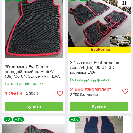
3D килимки EvaForma на
3D килимок EvaForma
Audi A4 (B6) '00-04, 3D
передній лівий на Audi A4
килимки EVA
(B6) '00-04, 3D килимки EVA
Готово до відправки
Готово до відправки
2 650
₴/комплект
1 250
₴
1 300 ₴
2 750 ₴/комплект
Купити
Купити
3D
–3%
–3%