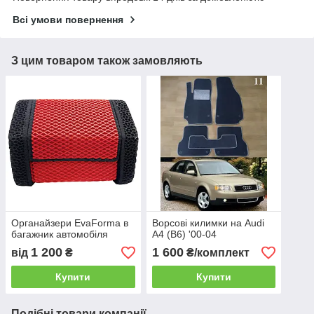
Всі умови повернення
З цим товаром також замовляють
Органайзери EvaForma в
Ворсові килимки на Audi
багажник автомобіля
A4 (B6) '00-04
1 200
1 600
від
₴
₴/комплект
Купити
Купити
Подібні товари компанії