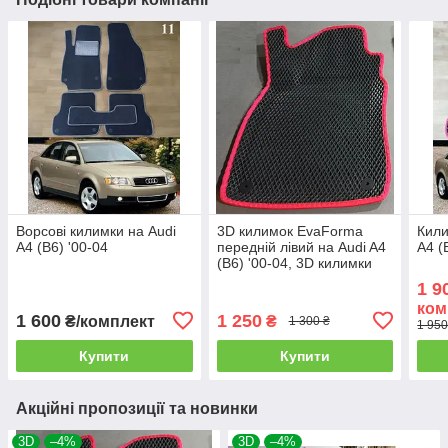
Ворсові килимки на Audi
3D килимок EvaForma
Кили
A4 (B6) '00-04
передній лівий на Audi A4
A4 (
(B6) '00-04, 3D килимки
EVA
1 9
ком
1 600
1 250
₴/комплект
₴
1 300 ₴
1 950
Купити
Купити
Акційні пропозиції та новинки
3D
–4%
3D
–4%