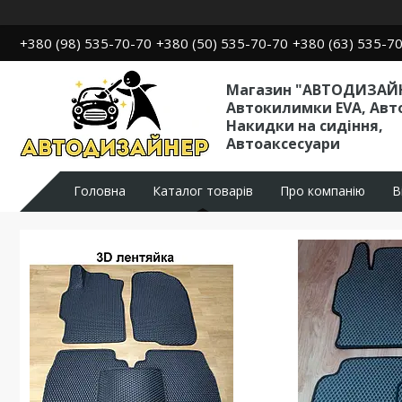
+380 (98) 535-70-70
+380 (50) 535-70-70
+380 (63) 535-7
Магазин "АВТОДИЗАЙН
Автокилимки EVA, Авт
Накидки на сидіння,
Автоаксесуари
Головна
Каталог товарів
Про компанію
В