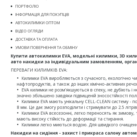
ПОРТФОЛІО
ІНФОРМАЦІЯ ДЛЯ ПОКУПЦІВ
АВТОКИЛИМКИ ОПТОМ
ВІДЕО ОГЛЯДИ
ДОСТАВКА ТА ОПЛАТА
УМОВИ ПОВЕРНЕННЯ ТА ОБМІНУ
Купити автокилимки EVA, модельні килимки, 3D кили
авто накидки за індивідуальним замовленням, органа
ПЕРЕВАГИ КИЛИМКІВ EVA:
Килимки EVA виробляються з сучасного, екологічно чис
нафтопродуктів, а також до інших хімічно-активних речо
EVA килимки не розм'якшуються в спеку, не дубіють і н
значно збільшено завдяки підвищеній зносостійкості пол
Килимки EVA мають унікальну CELL-CLEAN систему - по
8 мм. Це дає змогу розподілити і стримувати до 2.5 літ
Килимки EVA всесезонні, легко переносять як зимову, т
мають високу стійкість до деформації та стирання.
Килимки легко миються водою. Для швидкого очищення
Накидки на сидіння - захист і прикраса салону автом