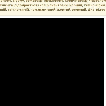
орному, сірому, бежевому, кремовому, коричневому, червоном
лієнта, підбирається і колір окантовки: чорний, темно-сірий,
ній, світло-синій, помаранчевий, жовтий, зелений. Див. відео