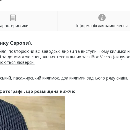
арактеристики
Інформація для замовлення
инку Європи)
.
я, повторюючи всі заводські вирізи та виступи. Тому килимки н
 за допомогою спеціальних текстильних застібок Velcro (липучок
влюються люверси.
йський, пасажирський килимок, два килимки заднього ряду сидінь 
фотографії, що розміщена нижче: