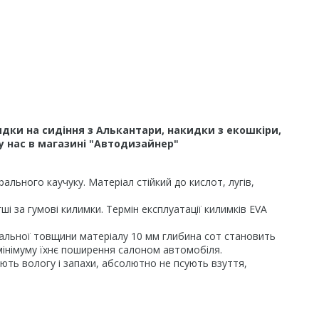
дки на сидіння з Алькантари, накидки з екошкіри,
у нас в магазині "Автодизайнер"
льного каучуку. Матеріал стійкий до кислот, лугів,
і за гумові килимки. Термін експлуатації килимків EVA
гальної товщини матеріалу 10 мм глибина сот становить
 мінімуму їхнє поширення салоном автомобіля.
ають вологу і запахи, абсолютно не псують взуття,