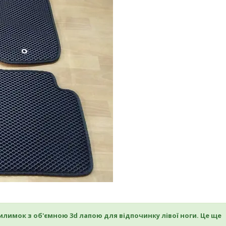
лимок з об'ємною 3d лапою для відпочинку лівої ноги. Це ще