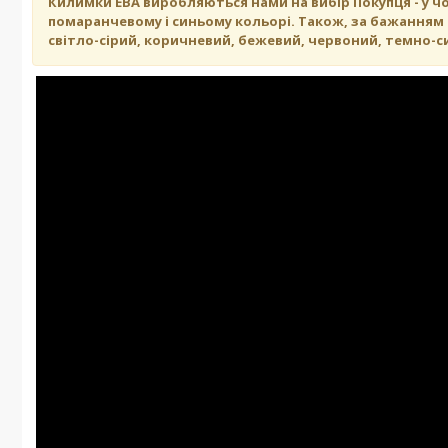
Килимки ЕВА виробляються нами на вибір Покупця - у ч
помаранчевому і синьому кольорі. Також, за бажанням К
світло-сірий, коричневий, бежевий, червоний, темно-си