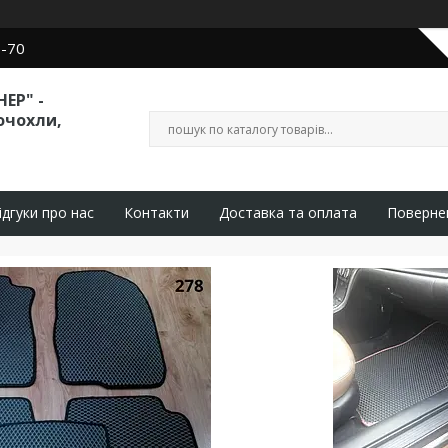
0-70
ЕР" -
очохли,
ідгуки про нас
Контакти
Доставка та оплата
Поверне