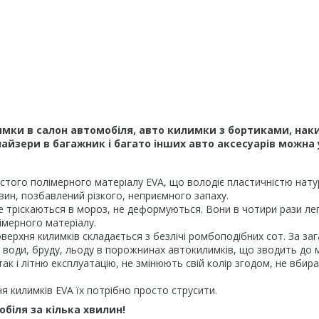
мки в салон автомобіля, авто килимки з бортиками, наки
йзери в багажник і багато інших авто аксесуарів можна 
того полімерного матеріалу EVA, що володіє пластичністю натура
вин, позбавлений різкого, неприємного запаху.
е тріскаються в мороз, не деформуються. Вони в чотири рази легш
імерного матеріалу.
верхня килимків складається з безлічі ромбоподібних сот. За за
рів води, бруду, льоду в порожнинах автокилимків, що зводить до
ак і літню експлуатацію, не змінюють свій колір згодом, не вбир
 килимків EVA їх потрібно просто струсити.
обіля за кілька хвилин!