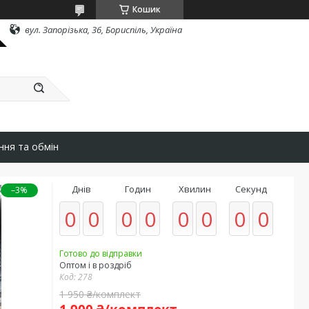
Кошик
вул. Запорізька, 36, Бориспіль, Україна
ння та обмін
Днів
Годин
Хвилин
Секунд
–3%
0
0
0
0
0
0
0
0
Готово до відправки
Оптом і в роздріб
Код:
278
1 950 ₴/комплект