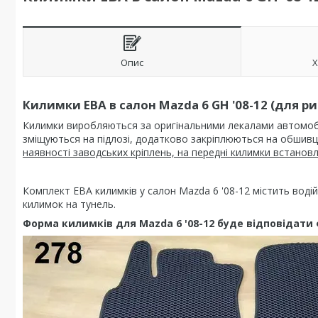
Опис
Х
Килимки ЕВА в салон Mazda 6 GH '08-12 (для р
Килимки виробляються за оригінальними лекалами автомобіл
зміщуються на підлозі, додатково закріплюються на обшивці
наявності заводських кріплень, на передні килимки встано
Комплект ЕВА килимків у салон Mazda 6 '08-12
містить воді
килимок на тунель.
Форма килимків для Mazda 6 '08-12
буде відповідати 