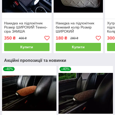
Накидка на підлокітник
Накидка на підлокітник
Хутр
Розмір ШИРОКИЙ Темно-
бежевий колір Розмір
підл
сіра ЗАМША
ШИРОКИЙ
Колі
СТА
350
180
300
₴
₴
400 ₴
280 ₴
RIN
Купити
Купити
Акційні пропозиції та новинки
–40%
–40%