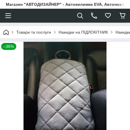
Магазин "АВТОДИЗАЙНЕР" - Автокилимки EVA, Авточохли, Н
Товари та послуги
Накидки на ПІДЛОКІТНИК
Накидки
–36%