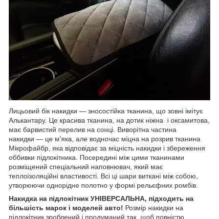
Лицьовий бік накидки — зносостійка тканина, що зовні імітує
Алькантару. Це красива тканина, на дотик ніжна і оксамитова,
має барвистий перелив на сонці. Виворітна частина
накидки — це м'яка, але водночас міцна на розрив тканина
Мікрофайбр, яка відповідає за міцність накидки і збереження
оббивки підлокітника. Посередині між цими тканинами
розміщений спеціальний наповнювач, який має
теплоізоляційні властивості. Всі ці шари виткані між собою,
утворюючи однорідне полотно у формі рельєфних ромбів.
Накидка на підлокітник УНІВЕРСАЛЬНА, підходить на
більшість марок і моделей авто!
Розмір накидки на
підлокітник зроблений і продуманий так, щоб повністю