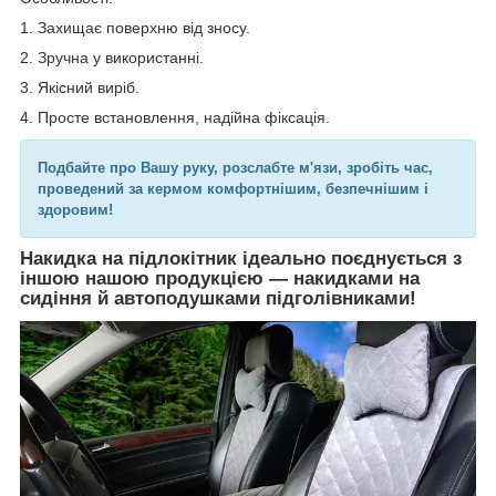
1. Захищає поверхню від зносу.
2. Зручна у використанні.
3. Якісний виріб.
4. Просте встановлення, надійна фіксація.
Подбайте про Вашу руку, розслабте м'язи, зробіть час,
проведений за кермом комфортнішим, безпечнішим і
здоровим!
Накидка на підлокітник ідеально поєднується з
іншою нашою продукцією — накидками на
сидіння й автоподушками підголівниками!