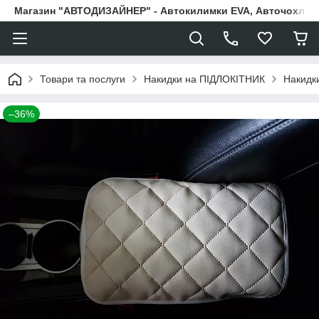
Магазин "АВТОДИЗАЙНЕР" - Автокилимки EVA, Авточохли, Н
Товари та послуги
Накидки на ПІДЛОКІТНИК
Накидки
–36%