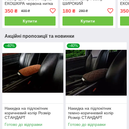
ЕКОШКІРА червона нитка
ШИРОКИЙ
ЕКО
350
180
350
₴
₴
400 ₴
280 ₴
Купити
Купити
Акційні пропозиції та новинки
–40%
–40%
Накидка на підлокітник
Накидка на підлокітник
коричневий колір Розмір
темно-коричневий колір
СТАНДАРТ
Розмір СТАНДАРТ
Готово до відправки
Готово до відправки