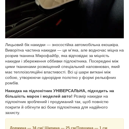
Лицьовий бік накидки — зносостійка автомобільна екошкіра.
Виворітна частина накидки — це м'яка, але водночас міцна на
розрив тканина Мікрофайбр, яка відповідає за міцність
накидки і збереження оббивки підлокітника. Посередині між
цими тканинами розміщений спеціальний наповнювач, який
має теплоізоляційні властивості. Всі ці шари виткані між
собою, утворюючи однорідне полотно у формі рельєфних
ромбів.
Накидка на підлокітник УНІВЕРСАЛЬНА, підходить на
більшість марок і моделей авто!
Розмір накидки на
підлокітник зроблений і продуманий так, щоб повністю
покрити й обігнути всі боки підлокітника для надійного
захисту.
Довжина — 34 см/ Ширина — 25 см/Товщина — 1 см