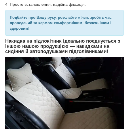
4. Просте встановлення, надійна фіксація.
Подбайте про Вашу руку, розслабте м'язи, зробіть час,
проведений за кермом комфортнішим, безпечнішим і
здоровим!
Накидка на підлокітник ідеально поєднується з
іншою нашою продукцією — накидками на
сидіння й автоподушками підголівниками!