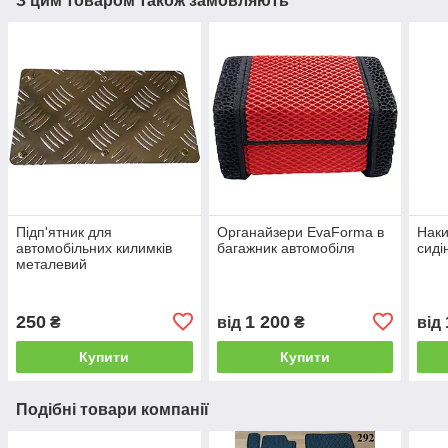
З цим товаром також замовляють
Підп'ятник для
Органайзери EvaForma в
Нак
автомобільних килимків
багажник автомобіля
сиді
металевий
250
1 200
₴
від
₴
від
Купити
Купити
Подібні товари компанії