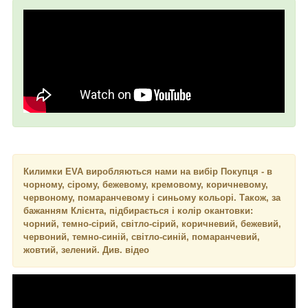
Килимки EVA виробляються нами на вибір Покупця - в
чорному, сірому, бежевому, кремовому, коричневому,
червоному, помаранчевому і синьому кольорі. Також, за
бажанням Клієнта, підбирається і колір окантовки:
чорний, темно-сірий, світло-сірий, коричневий, бежевий,
червоний, темно-синій, світло-синій, помаранчевий,
жовтий, зелений. Див. відео