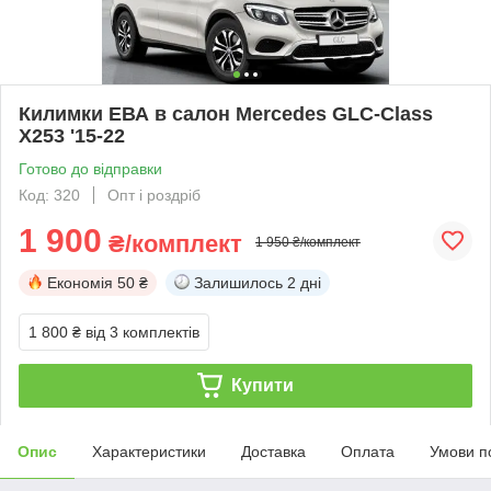
Килимки ЕВА в салон Mercedes GLC-Class
X253 '15-22
Готово до відправки
Код: 320
Опт і роздріб
1 900
₴/комплект
1 950 ₴/комплект
Економія
50 ₴
Залишилось
2 дні
1 800 ₴
від 3 комплектів
Купити
Опис
Характеристики
Доставка
Оплата
Умови п