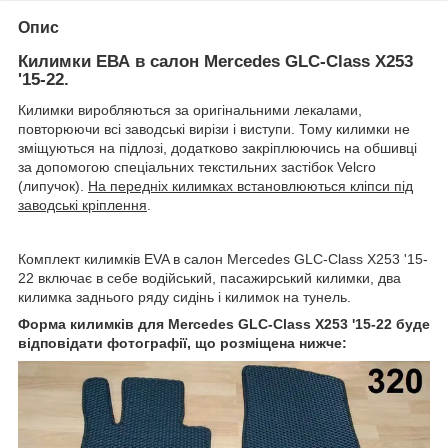
Опис
Килимки ЕВА в салон Mercedes GLC-Class X253
'15-22.
Килимки виробляються за оригінальними лекалами,
повторюючи всі заводські вирізи і виступи. Тому килимки не
зміщуються на підлозі, додатково закріплюючись на обшивці
за допомогою спеціальних текстильних застібок Velcro
(липучок).
На передніх килимках встановлюються кліпси під
заводські кріплення
.
Комплект килимків EVA в салон Mercedes GLC-Class X253 '15-
22 включає в себе водійський, пасажирський килимки, два
килимка заднього ряду сидінь і килимок на тунель.
Форма килимків для Mercedes GLC-Class X253 '15-22 буде
відповідати фотографії, що розміщена нижче: