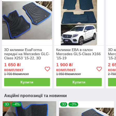
3D килимки EvaForma
Килимки ЕВА в салон
3D к
передні на Mercedes GLC-
Mercedes GLS-Class X166
Merc
Class X253 '15-22, 3D
'15-19
'15-
килимки EVA
1 650
1 900
2 6
₴/
₴/
комплект
комплект
ком
1 700 ₴/комплект
1 950 ₴/комплект
2 750
Купити
Купити
Акційні пропозиції та новинки
3D
–4%
3D
–3%