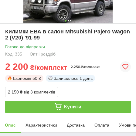
Килимки ЕВА в салон Mitsubishi Pajero Wagon
2 (V20) '91-99
Готово до відправки
Код: 335
Опт і роздріб
2 200
₴/комплект
2 250 ₴/комплект
Економія
50 ₴
Залишилось
1 день
2 150 ₴
від 3 комплектів
Купити
Опис
Характеристики
Доставка
Оплата
Умови п