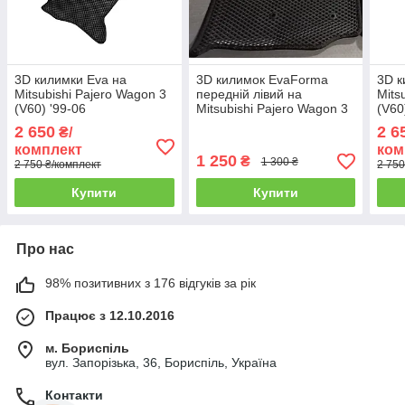
3D килимки Eva на
3D килимок EvaForma
3D к
Mitsubishi Pajero Wagon 3
передній лівий на
Mits
(V60) '99-06
Mitsubishi Pajero Wagon 3
(V60
(V60) '99-06, 3D килимки
EVA
2 650
2 6
₴/
EVA
комплект
ком
1 250
₴
1 300 ₴
2 750 ₴/комплект
2 750
Купити
Купити
Про нас
98% позитивних з 176 відгуків за рік
Працює з 12.10.2016
м. Бориспіль
вул. Запорізька, 36, Бориспіль, Україна
Контакти