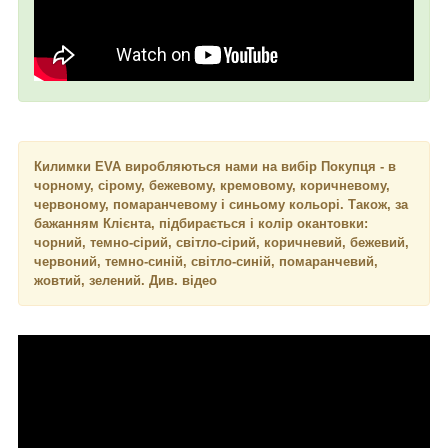
Килимки EVA виробляються нами на вибір Покупця - в
чорному, сірому, бежевому, кремовому, коричневому,
червоному, помаранчевому і синьому кольорі. Також, за
бажанням Клієнта, підбирається і колір окантовки:
чорний, темно-сірий, світло-сірий, коричневий, бежевий,
червоний, темно-синій, світло-синій, помаранчевий,
жовтий, зелений. Див. відео