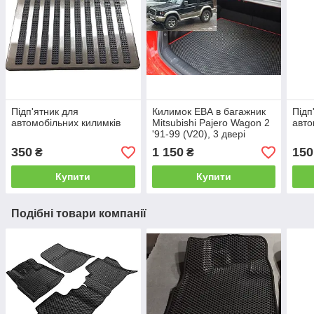
Підп'ятник для
Килимок ЕВА в багажник
Підп
автомобільних килимків
Mitsubishi Pajero Wagon 2
авто
'91-99 (V20), 3 двері
350
1 150
150
₴
₴
Купити
Купити
Подібні товари компанії