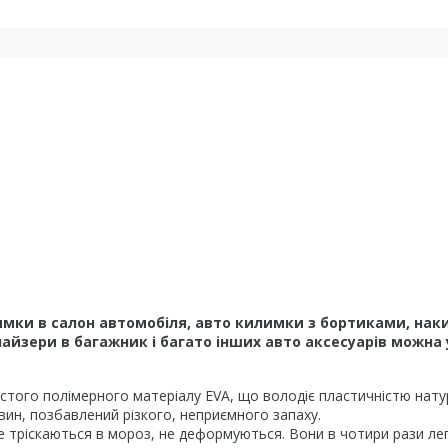
мки в салон автомобіля, авто килимки з бортиками, наки
йзери в багажник і багато інших авто аксесуарів можна 
того полімерного матеріалу EVA, що володіє пластичністю натура
вин, позбавлений різкого, неприємного запаху.
е тріскаються в мороз, не деформуються. Вони в чотири рази легш