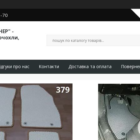
0-70
ЕР" -
очохли,
ідгуки про нас
Контакти
Доставка та оплата
Поверне