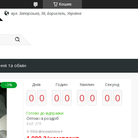
Кошик
вул. Запорізька, 36, Бориспіль, Україна
ння та обмін
Днів
Годин
Хвилин
Секунд
–3%
0
0
0
0
0
0
0
0
Готово до відправки
Оптом і в роздріб
Код:
379
1 950 ₴/комплект