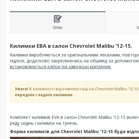
Опис
Х
Килимки ЕВА в салон Chevrolet Malibu '12-15.
Килимки виробляються за оригінальними лекалами, повторюю
підлозі, додатково закріплюючись на обшивці за допомогою 
встановлюються кліпси під заводські кріплення.
Увага!
В залежності від комплектації на Chevrolet Malibu '12-1
передніх і задніх килимах
.
Комплект килимків EVA в салон Chevrolet Malibu '12-15 вклю
ряду сидінь і килимок на тунель.
Форма килимків для Chevrolet Malibu '12-15 буде від