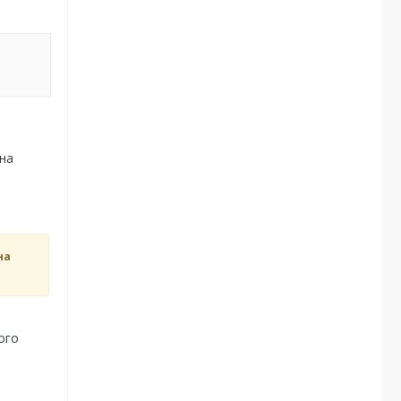
 на
на
ого