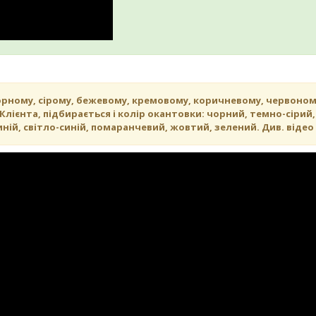
орному, сірому, бежевому, кремовому, коричневому, червоном
лієнта, підбирається і колір окантовки: чорний, темно-сірий,
ній, світло-синій, помаранчевий, жовтий, зелений. Див. відео