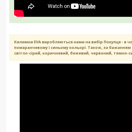
Килимки EVA виробляються нами на вибір Покупця - в ч
помаранчевому і синьому кольорі. Також, за бажанням К
світло-сірий, коричневий, бежевий, червоний, темно-си