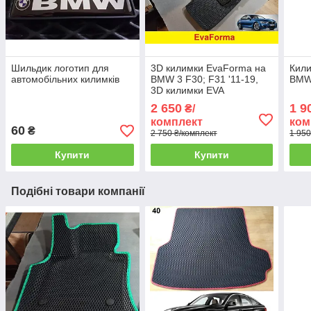
Шильдик логотип для
3D килимки EvaForma на
Кили
автомобільних килимків
BMW 3 F30; F31 '11-19,
BMW 
3D килимки EVA
2 650
1 9
₴/
комплект
ком
60
₴
2 750 ₴/комплект
1 950
Купити
Купити
Подібні товари компанії