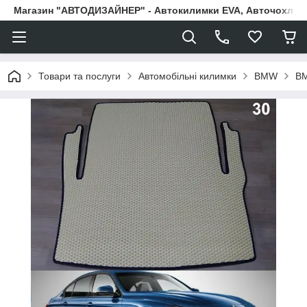
Магазин "АВТОДИЗАЙНЕР" - Автокилимки EVA, Авточохли, Н
Товари та послуги
Автомобільні килимки
BMW
BM