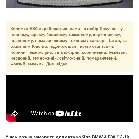
Килимки ЕВА виробляються нами на вибір Покупця - у
чорному, сірому, бежевому, кремовому, коричневому,
червоному, помаранчевому і синьому кольорі. Також, за
бажанням Клієнта, підбирається і колір окантовки:
чорний, темно-сірий, світло-сірий, коричневий, бежевий,
червоний, темно-синій, світло-синій, помаранчевий,
жовтий, зелений. Див. відео
У нас можна замовити для автомобіля
BMW 3 F30
'12-19