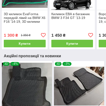
3D килимок EvaForma
Килимок ЕВА в багажник
Ворс
передній лівий на BMW X6
BMW 3 F34 GT '13-19
бага
F16 '14-19, 3D килимки
19, 
EVA
1 300
1 450
1 3
₴
₴
1 350 ₴
Купити
Купити
Акційні пропозиції та новинки
3D
–4%
3D
–3%