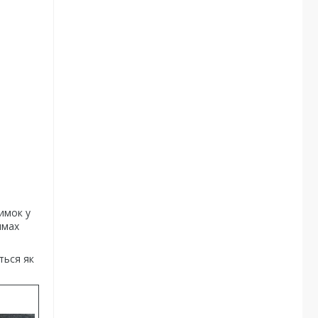
имок у
имах
ться як