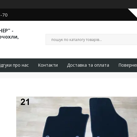
0-70
ЕР" -
очохли,
ідгуки про нас
Контакти
Доставка та оплата
Поверне