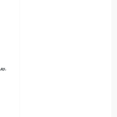
а
ду,