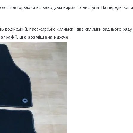
я, повторюючи всі заводські вирізи та виступи.
На передні кил
ть водійський, пасажирське килимки і два килимки заднього ряду 
тографії, що розміщена нижче.