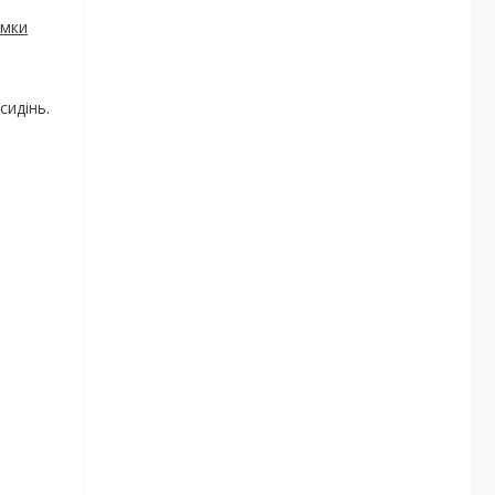
имки
сидінь.