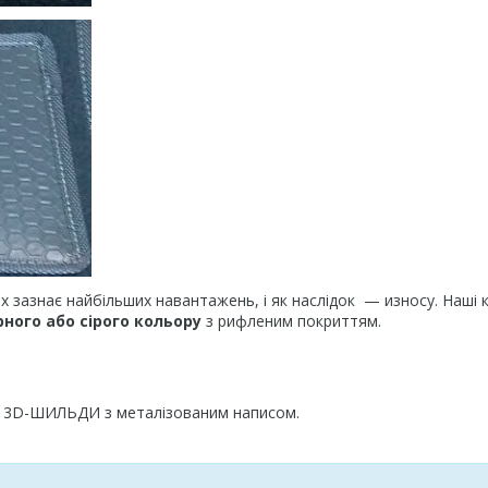
ах зазнає найбільших навантажень, і як наслідок — износу. Наші
рного або сірого кольору
з рифленим покриттям.
ні 3D-ШИЛЬДИ з металізованим написом.