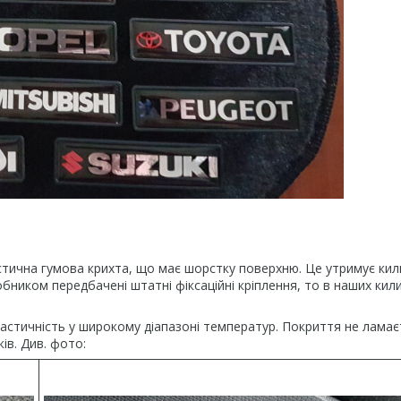
ична гумова крихта, що має шорстку поверхню. Це утримує кил
бником передбачені штатні фіксаційні кріплення, то в наших кил
еластичність у широкому діапазоні температур. Покриття не ламає
ів. Див. фото: