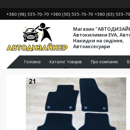
+380 (98) 535-70-70
+380 (50) 535-70-70
+380 (63) 535-7
Магазин "АВТОДИЗАЙН
Автокилимки EVA, Авт
Накидки на сидіння,
Автоаксесуари
Головна
Каталог товарів
Про компанію
В