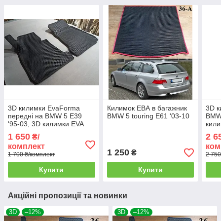
3D килимки EvaForma
Килимок ЕВА в багажник
3D к
передні на BMW 5 E39
BMW 5 touring E61 '03-10
BMW 
'95-03, 3D килимки EVA
кили
1 650
2 6
₴/
комплект
ком
1 250
₴
1 700 ₴/комплект
2 750
Купити
Купити
Акційні пропозиції та новинки
3D
–12%
3D
–12%