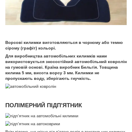
Ворсові килимки виготовляються в чорному або темно
сірому (графіт) кольорі.
Для виробництва автомобільних килимків нами
використовується зносостійкий автомобільний ковролін
на гумовій основі. Країна виробник Бельгія. Товщина
килима 5 мм, висота ворсу 3 мм. Килимки не
пропускають воду, зберігають гнучкість.
ПОЛІМЕРНИЙ ПІДП'ЯТНИК
Всім відомо, що місце під п'ятою водія в текстильних килимах