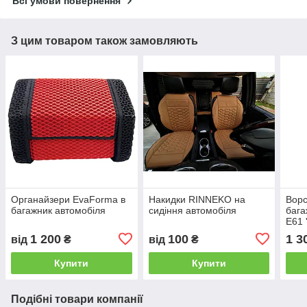
Всі умови повернення
З цим товаром також замовляють
Органайзери EvaForma в
Накидки RINNEKO на
Ворс
багажник автомобіля
сидіння автомобіля
бага
E61 
1 200
100
1 3
від
₴
від
₴
Купити
Купити
Подібні товари компанії