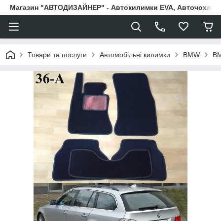
Магазин "АВТОДИЗАЙНЕР" - Автокилимки EVA, Авточохли, Н
Товари та послуги
Автомобільні килимки
BMW
BM