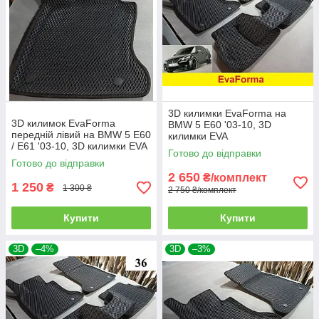
3D килимки EvaForma на
3D килимок EvaForma
BMW 5 E60 '03-10, 3D
передній лівий на BMW 5 E60
килимки EVA
/ E61 '03-10, 3D килимки EVA
Готово до відправки
Готово до відправки
2 650
₴/комплект
1 250
₴
1 300 ₴
2 750 ₴/комплект
Купити
Купити
3D
–4%
3D
–3%