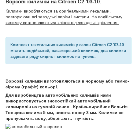
Ворсові килимки на Citroen C2 '03-10.
Килимки виробляються за оригінальними лекалами,
повторюючи всі заводські вирізи і виступи.
На водійському
килимку встановлюються кліпси під заводські кріплення.
Комплект текстильних килимків у салон Citroen C2 '03-10
містить водійський, пасажирський килимок, два килимки
заднього ряду сидінь і килимок на тунель.
Ворсові килимки виготовляються в чорному або темно-
сірому (графіт) кольорі.
Для виробництва автомобільних килимків нами
використовується зносостійкий автомобільний
килимролін на гумовій основі. Країна-виробник Бельгія.
Товщина килима 5 мм, висота ворсу 3 мм. Килимки не
пропускають воду, зберігають гнучкість.