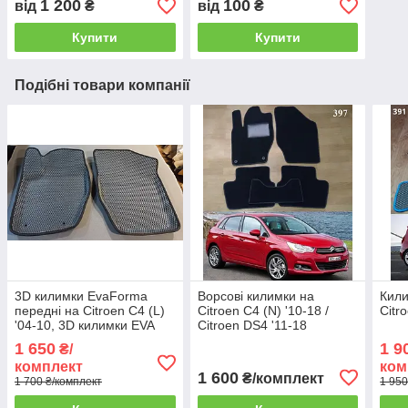
1 200
100
від
₴
від
₴
Купити
Купити
Подібні товари компанії
3D килимки EvaForma
Ворсові килимки на
Кили
передні на Citroen C4 (L)
Citroen C4 (N) '10-18 /
Citr
'04-10, 3D килимки EVA
Citroen DS4 '11-18
1 650
1 9
₴/
комплект
ком
1 600
₴/комплект
1 700 ₴/комплект
1 950